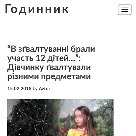
Skip
Годинник
to
Toggle
navig
content
“В зґвалтуванні брали
участь 12 дітей…”:
Дівчинку ґвалтували
різними предметами
15.02.2018
by
Avtor