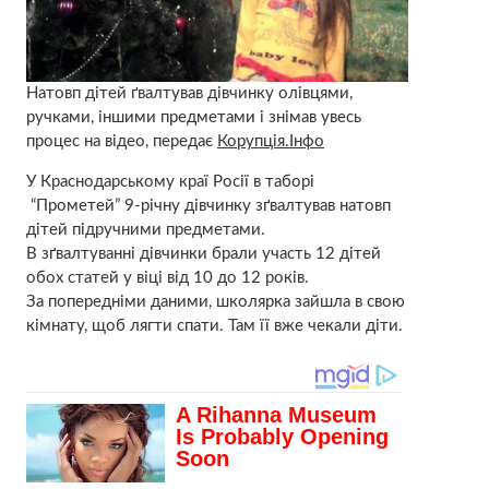
Натовп дітей ґвалтував дівчинку олівцями,
ручками, іншими предметами і знімав увесь
процес на відео, передає
Корупція.Інфо
У Краснодарському краї Росії в таборі
“Прометей” 9-річну дівчинку зґвалтував натовп
дітей підручними предметами.
В зґвалтуванні дівчинки брали участь 12 дітей
обох статей у віці від 10 до 12 років.
За попередніми даними, школярка зайшла в свою
кімнату, щоб лягти спати. Там її вже чекали діти.