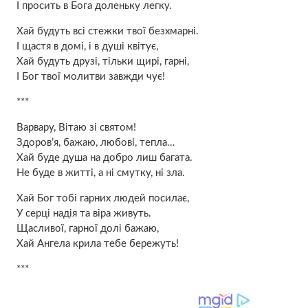
І просить в Бога доленьку легку.
Хай будуть всі стежки твої безхмарні.
І щастя в домі, і в душі квітує,
Хай будуть друзі, тільки щирі, гарні,
І Бог твої молитви завжди чує!
***
Варвару, Вітаю зі святом!
Здоров’я, бажаю, любові, тепла…
Хай буде душа на добро лиш багата.
Не буде в житті, а ні смутку, ні зла.
Хай Бог тобі гарних людей посилає,
У серці надія та віра живуть.
Щасливої, гарної долі бажаю,
Хай Ангела крила тебе бережуть!
***