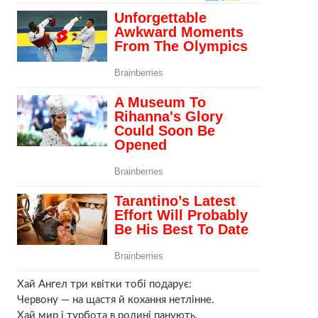
Хай Ангел три квітки тобі подарує:
Червону — на щастя й кохання нетлінне.
Хай мир і турбота в родині панують,