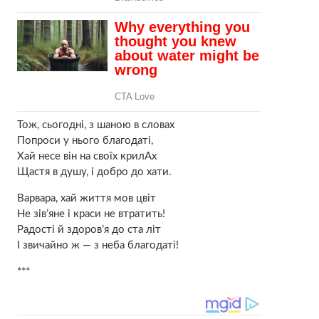
Тож, сьогодні, з шаною в словах
Попроси у нього благодаті,
Хай несе він на своїх крилАх
Щастя в душу, і добро до хати.
Варвара, хай життя мов цвіт
Не зів’яне і краси не втратить!
Радості й здоров’я до ста літ
І звичайно ж — з неба благодаті!
***