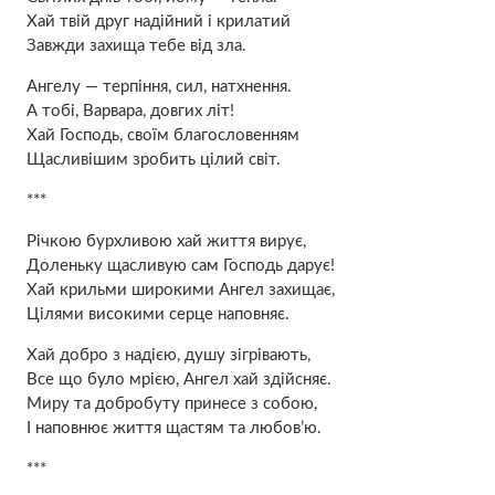
Хай твій друг надійний і крилатий
Завжди захища тебе від зла.
Ангелу — терпіння, сил, натхнення.
А тобі, Варвара, довгих літ!
Хай Господь, своїм благословенням
Щасливішим зробить цілий світ.
***
Річкою бурхливою хай життя вирує,
Доленьку щасливую сам Господь дарує!
Хай крильми широкими Ангел захищає,
Цілями високими серце наповняє.
Хай добро з надією, душу зігрівають,
Все що було мрією, Ангел хай здійсняє.
Миру та добробуту принесе з собою,
І наповнює життя щастям та любов’ю.
***