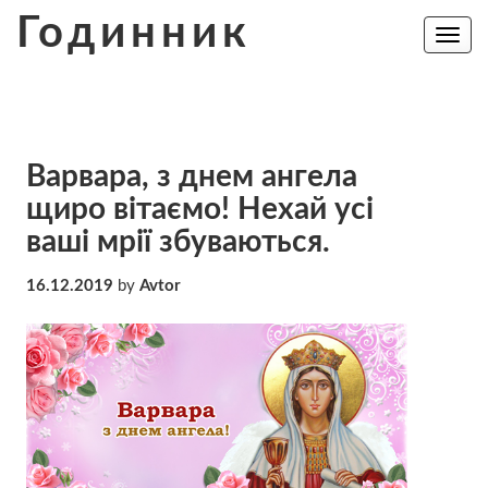
Skip
Годинник
to
Toggle
navig
content
Варвара, з днем ангела
щиро вітаємо! Нехай усі
ваші мрії збуваються.
16.12.2019
by
Avtor