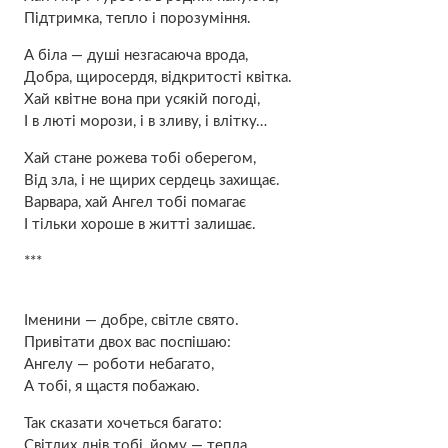
Підтримка, тепло і порозуміння.
А біла — душі незгасаюча врода,
Добра, щиросердя, відкритості квітка.
Хай квітне вона при усякій погоді,
І в люті морози, і в зливу, і влітку…
Хай стане рожева тобі оберегом,
Від зла, і не щирих сердець захищає.
Варвара, хай Ангел тобі помагає
І тільки хороше в житті залишає.
***
Іменини — добре, світле свято.
Привітати двох вас поспішаю:
Ангелу — роботи небагато,
А тобі, я щастя побажаю.
Так сказати хочеться багато:
Світлих днів тобі, йому — тепла.