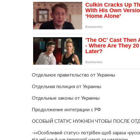
Отдельное правительство от Украины
Отдельная полиция от Украины
Отдельные законы от Украины
Продолжение интеграции с РФ
ОСОБЫЙ СТАТУС НУЖНЕН ЧТОБЫ ПОСЛЕ ОТ
-«»Особливий статус» потрібен щоб зараза «русс
від неї ще й ще території шмат за шматком.