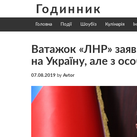
Skip
Годинник
to
content
Головна
Події
Шоубіз
Кулінарія
І
Ватажок «ЛНР» заяв
на Україну, але з о
07.08.2019
by
Avtor