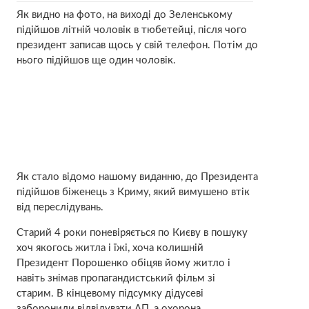
Як видно на фото, на виході до Зеленському
підійшов літній чоловік в тюбетейці, після чого
президент записав щось у свій телефон. Потім до
нього підійшов ще один чоловік.
Як стало відомо нашому виданню, до Президента
підійшов біженець з Криму, який вимушено втік
від переслідувань.
Старий 4 роки поневіряється по Києву в пошуку
хоч якогось житла і їжі, хоча колишній
Президент Порошенко обіцяв йому житло і
навіть знімав пропагандистський фільм зі
старим. В кінцевому підсумку дідусеві
заборонили відвідувати АП, а охорона