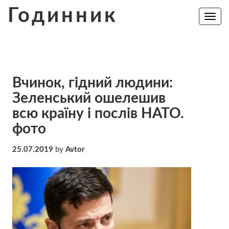
Skip
Годинник
to
Toggle
navig
content
Вчинок, гідний людини:
Зеленський ошелешив
всю країну і послів НАТО.
фото
25.07.2019
by
Avtor