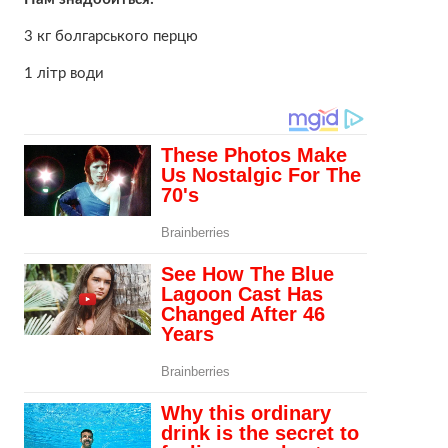
3 кг болгарського перцю
1 літр води