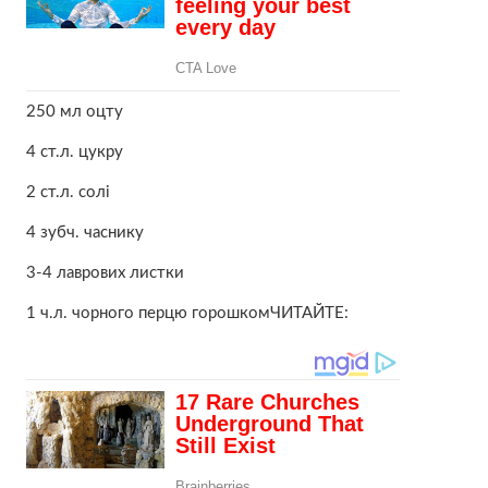
250 мл оцту
4 ст.л. цукру
2 ст.л. солі
4 зубч. часнику
3-4 лаврових листки
1 ч.л. чорного перцю горошкомЧИТАЙТЕ: