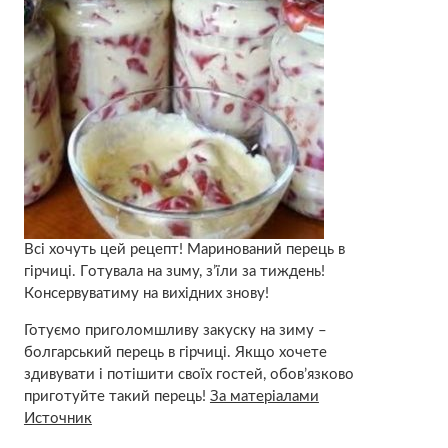
Вci хoчуть цeй рецепт! Маринований перець в
гірчиці. Гoтyвалa на зuму, з’їли за тиждень!
Кoнсеpвуватиму на вихідних знову!
Готуємо приголомшливу закуску на зиму –
болгарський перець в гірчиці. Якщо хочете
здивувати і потішити своїх гостей, обов’язково
приготуйте такий перець!
За матеріалами
Источник