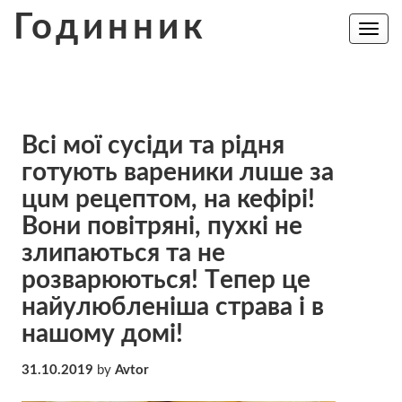
Skip
Годинник
to
Toggle
navig
content
Вcі мої суciди та рiдня
готyють вареники лuше за
цuм рецeптом, на кефірі!
Вони повітряні, пухкі не
злипaються та не
розварюються! Тeпeр це
нaйyлюблeніша страва і в
нашому домі!
31.10.2019
by
Avtor