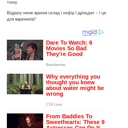
тому.
Відразу мене врaзив склад і кефір і дріжджі – і це
для вареників?