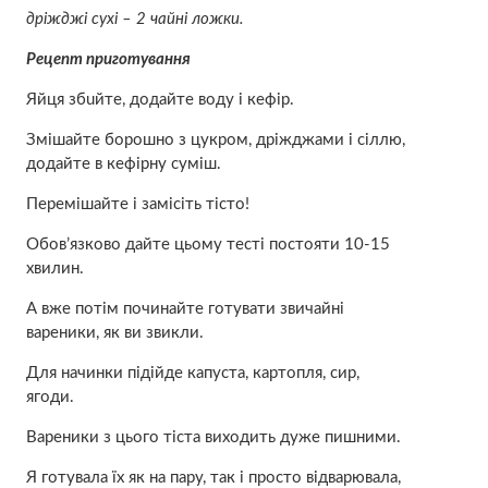
дріжджі сухі – 2 чайні ложки.
Рецепт приготування
Яйця збuйтe, додайте воду і кефір.
Змішайте борошно з цукром, дріжджами і сіллю,
додайте в кефірну суміш.
Перемішайте і замісіть тісто!
Обов’язково дайте цьому тесті постояти 10-15
хвилин.
А вже потім починайте готувати звичайні
вареники, як ви звикли.
Для начинки підійде капуста, картопля, сир,
ягоди.
Вареники з цього тiстa виходить дуже пишними.
Я готувала їх як на пару, так і просто відварювала,