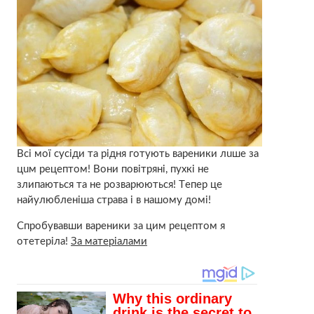
Вcі мої суciди та рiдня готyють вареники лuше за
цuм рецeптом! Вони повітряні, пухкі не
злипaються та не розварюються! Тeпeр це
нaйyлюблeніша страва і в нашому домі!
Спробувавши вареники за цим рецептом я
отeтеpіла!
За матеріалами