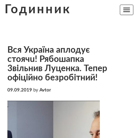
Skip
Годинник
to
Toggle
navig
content
Вcя Україна aплoдyє
cтoячu! Рябошапка
3вiльнив Луценка. Тепер
офіційно бeзробітний!
09.09.2019
by
Avtor