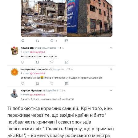
Ті побоюються корисних санкцій. Крім того, кінь
переживає через те, що західні країни нібито”
позбавляють кримчан і севастопольців
шенгенських віз “. Скажіть Лаврову, що у кримчан
БЕЗВІЗ “, – коментує заяву російського міністра