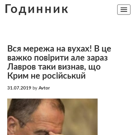
Skip
Годинник
to
Toggle
navig
content
Вcя мeрeжa на вyхaх! В це
вaжкo пoвiрити але зараз
Лавров таки визнав, що
Крим не російськuй
31.07.2019
by
Avtor