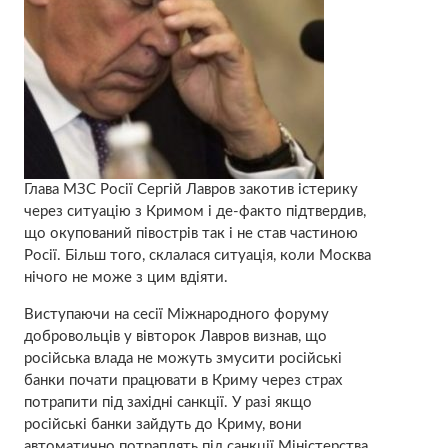
Глава МЗС Росії Сергій Лавров закотив істерику
через ситуацію з Кримом і де-факто підтвердив,
що окупований півострів так і не став частиною
Росії. Більш того, склалася ситуація, коли Москва
нічого не може з цим вдіяти.
Виступаючи на сесії Міжнародного форуму
добровольців у вівторок Лавров визнав, що
російська влада не можуть змусити російські
банки почати працювати в Криму через страх
потрапити під західні санкції. У разі якщо
російські банки зайдуть до Криму, вони
автоматично потраплять під санкції Міністерства