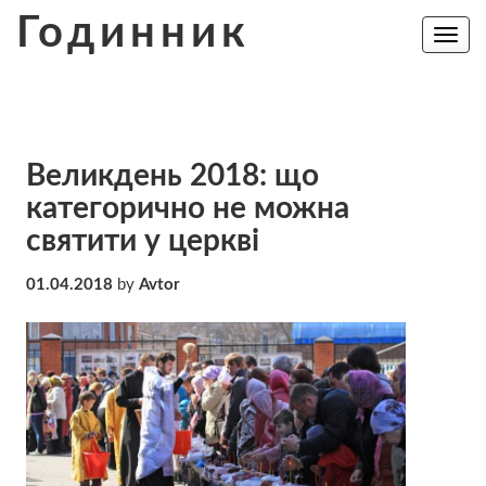
Skip
Годинник
to
Toggle
navig
content
Великдень 2018: що
категорично не можна
святити у церкві
01.04.2018
by
Avtor