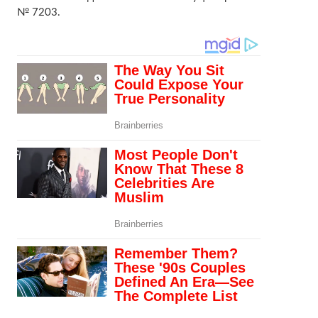
№ 7203.