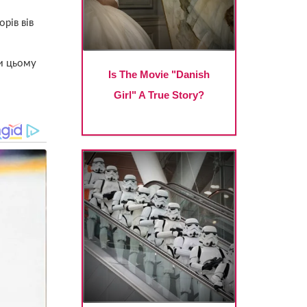
рів вів
ри цьому