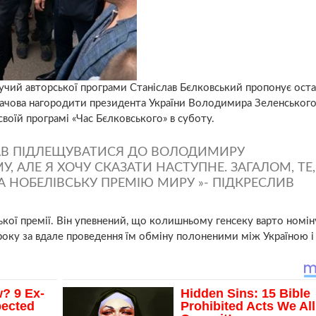
дучий авторської програми Станіслав Бєлковський пропонує ост
ачова нагородити президента України Володимира Зеленськог
своїй програмі «Час Бєлковського» в суботу.
ТАВ ПІДЛЕЩУВАТИСЯ ДО ВОЛОДИМИРУ
 АЛЕ Я ХОЧУ СКАЗАТИ НАСТУПНЕ. ЗАГАЛОМ, ТЕ,
А НОБЕЛІВСЬКУ ПРЕМІЮ МИРУ »- ПІДКРЕСЛИВ
ької премії. Він упевнений, що колишньому генсеку варто номін
року за вдале проведення їм обміну полоненими між Україною і