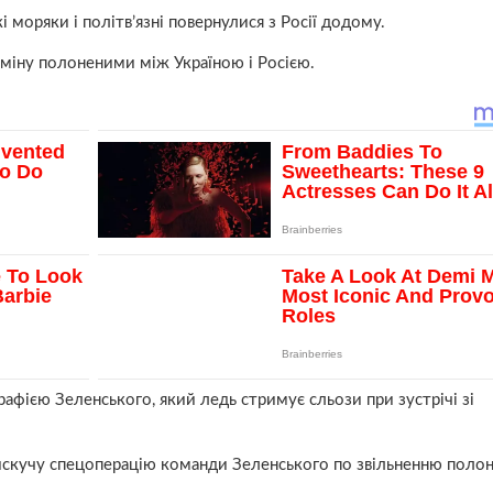
і моряки і політв’язні повернулися з Росії додому.
бміну полоненими між Україною і Росією.
афією Зеленського, який ледь стримує сльози при зустрічі зі
искучу спецоперацію команди Зеленського по звільненню полон