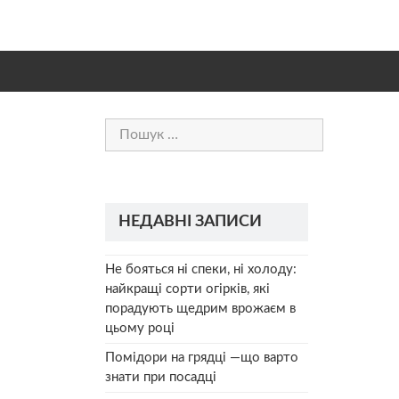
Пошук:
НЕДАВНІ ЗАПИСИ
Не бояться ні спеки, ні холоду:
найкращі сорти огірків, які
порадують щедрим врожаєм в
цьому році
Помідори на грядці —що варто
знати при посадці