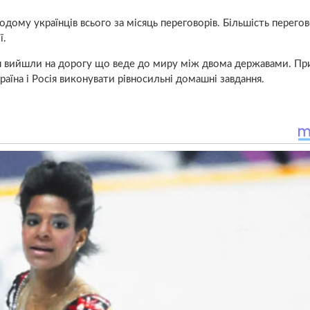
ому українців всього за місяць переговорів. Більшість перегово
ї.
тін вийшли на дорогу що веде до миру між двома державами. П
аїна і Росія виконувати рівносильні домашні завдання.