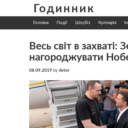
Skip
Годинник
to
content
Головна
Події
Шоубіз
Кулінарія
І
Весь світ в захваті:
нагороджувати Ноб
08.09.2019
by
Avtor