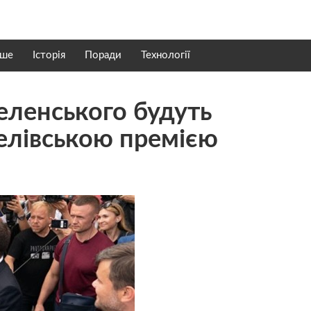
нше
Історія
Поради
Технології
 Зеленського будуть
елівською премією