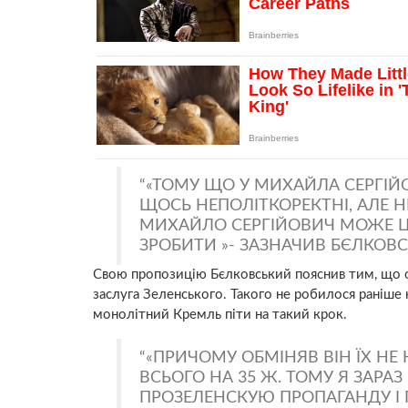
«ТОМУ ЩО У МИХАЙЛА СЕРГІЙО
ЩОСЬ НЕПОЛІТКОРЕКТНІ, АЛЕ Н
МИХАЙЛО СЕРГІЙОВИЧ МОЖЕ Ц
ЗРОБИТИ »- ЗАЗНАЧИВ БЄЛКОВС
Свою пропозицію Бєлковський пояснив тим, що об
заслуга Зеленського. Такого не робилося раніше
монолітний Кремль піти на такий крок.
«ПРИЧОМУ ОБМІНЯВ ВІН ЇХ НЕ 
ВСЬОГО НА 35 Ж. ТОМУ Я ЗАР
ПРОЗЕЛЕНСКУЮ ПРОПАГАНДУ І 