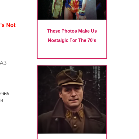
АЗ
ична
ти