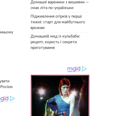
Домашні вареники з вишнями —
смак літа по-українськи
Підживлення огірків у перші
тижні: старт для майбутнього
врожаю
анньому
Домашній мед із кульбаби:
о
рецепт, користь і секрети
приготування
увати
 Росією