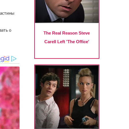
ластины
вать о