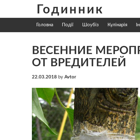
Skip
Годинник
to
content
Головна
Події
Шоубіз
Кулінарія
І
ВЕСЕННИЕ МЕРОП
ОТ ВРЕДИТЕЛЕЙ
22.03.2018
by
Avtor