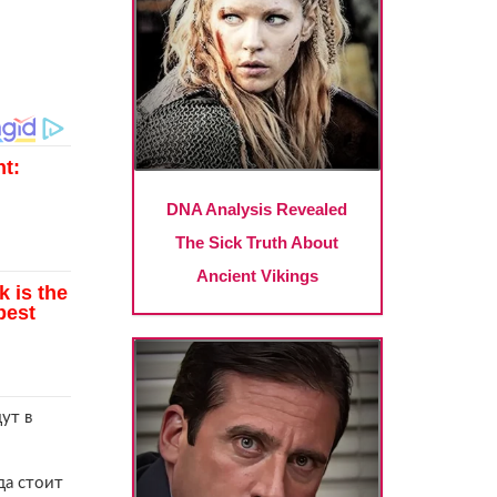
ут в
да стоит