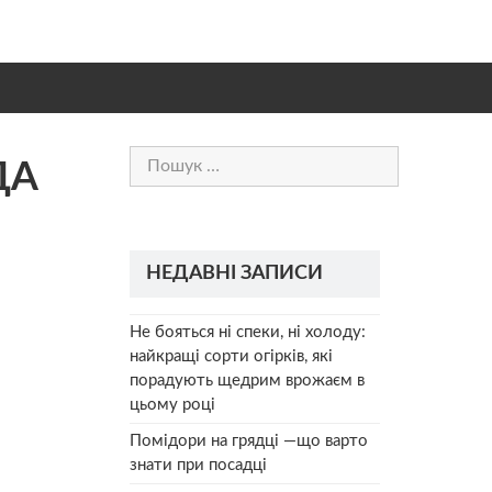
Пошук:
ДА
НЕДАВНІ ЗАПИСИ
Не бояться ні спеки, ні холоду:
найкращі сорти огірків, які
порадують щедрим врожаєм в
цьому році
Помідори на грядці —що варто
знати при посадці