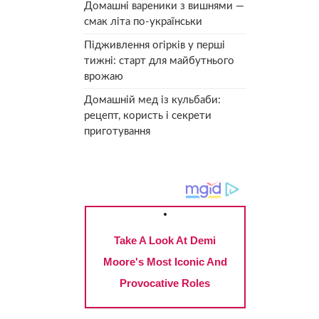
Домашні вареники з вишнями —
смак літа по-українськи
Підживлення огірків у перші
тижні: старт для майбутнього
врожаю
Домашній мед із кульбаби:
рецепт, користь і секрети
приготування