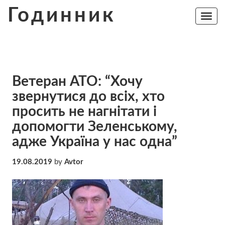
Skip
Годинник
to
Toggle
navig
content
Ветеран АТО: “Хочу
звернутися до всіх, хто
просить не нагнітати і
допомогти Зеленському,
адже Україна у нас одна”
19.08.2019
by
Avtor