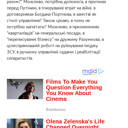
разом?” Можливо, потрібна допомога, в прогинах
перед Путіним, в ігноруванні втрат на війні, в
договорняках Богдана-Портнова, в хамстві як
стилі управління? Також цікаво, в чому не
потрібно нагнітати? Можливо, в призначеннях
“кварталівців” на генеральські посади, в
“переписуванні бізнесу” на дружину Разумкова, в
цілеспрямованій роботі на руйнування іміджу
ЗСУ, в ручному управлінні судами і реабілітації
сепаратистів.