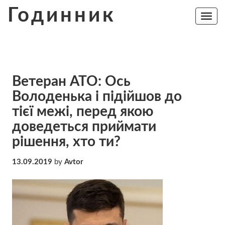
Skip
Годинник
to
Toggle
navig
content
Ветеран АТО: Ось
Володенька і підійшов до
тієї межі, перед якою
доведеться приймати
рішення, хто ти?
13.09.2019
by
Avtor