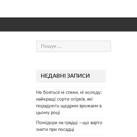
Пошук:
НЕДАВНІ ЗАПИСИ
Не бояться ні спеки, ні холоду:
найкращі сорти огірків, які
порадують щедрим врожаєм в
цьому році
Помідори на грядці —що варто
знати при посадці