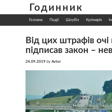
Skip
Годинник
to
content
Головна
Події
Шоубіз
Кулінарія
І
Від цих штрафів очі
підписав закон – не
24.09.2019
by
Avtor