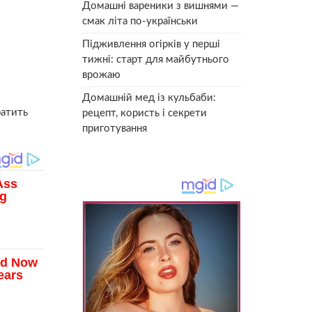
Домашні вареники з вишнями —
смак літа по-українськи
Підживлення огірків у перші
тижні: старт для майбутнього
врожаю
Домашній мед із кульбаби:
атить
рецепт, користь і секрети
приготування