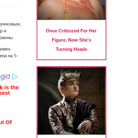
зумковым,
р и
раины.
ивен.
на на 5-