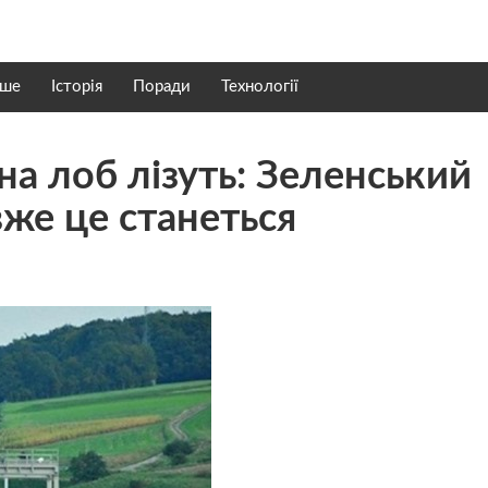
нше
Історія
Поради
Технології
 на лоб лізуть: Зеленський
вже це станеться