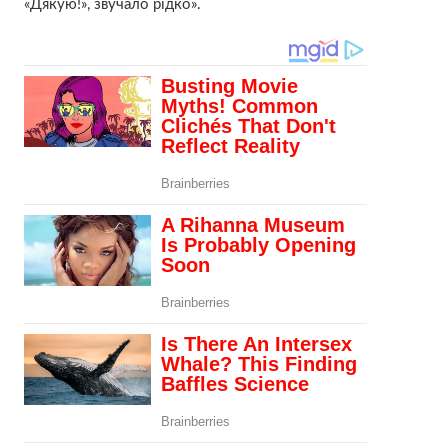
«Дякую!», звучало рідко».