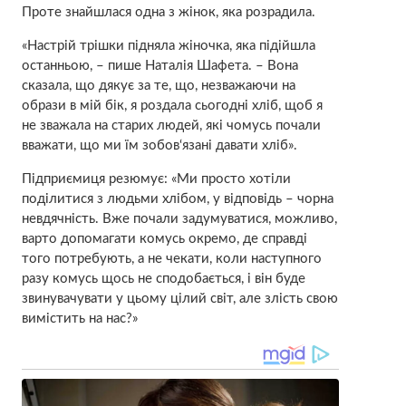
Проте знайшлася одна з жінок, яка розрадила.
«Настрій трішки підняла жіночка, яка підійшла
останньою, – пише Наталія Шафета. – Вона
сказала, що дякує за те, що, незважаючи на
образи в мій бік, я роздала сьогодні хліб, щоб я
не зважала на старих людей, які чомусь почали
вважати, що ми їм зобов‘язані давати хліб».
Підприємиця резюмує: «Ми просто хотіли
поділитися з людьми хлібом, у відповідь – чорна
невдячність. Вже почали задумуватися, можливо,
варто допомагати комусь окремо, де справді
того потребують, а не чекати, коли наступного
разу комусь щось не сподобається, і він буде
звинувачувати у цьому цілий світ, але злість свою
вимістить на нас?»