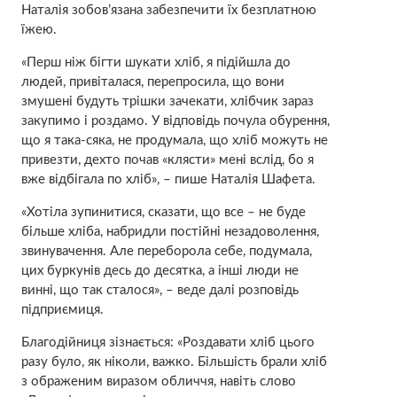
Наталія зобов’язана забезпечити їх безплатною
їжею.
«Перш ніж бігти шукати хліб, я підійшла до
людей, привіталася, перепросила, що вони
змушені будуть трішки зачекати, хлібчик зараз
закупимо і роздамо. У відповідь почула обурення,
що я така-сяка, не продумала, що хліб можуть не
привезти, дехто почав «клясти» мені вслід, бо я
вже відбігала по хліб», – пише Наталія Шафета.
«Хотіла зупинитися, сказати, що все – не буде
більше хліба, набридли постійні незадоволення,
звинувачення. Але переборола себе, подумала,
цих буркунів десь до десятка, а інші люди не
винні, що так сталося», – веде далі розповідь
підприємиця.
Благодійниця зізнається: «Роздавати хліб цього
разу було, як ніколи, важко. Більшість брали хліб
з ображеним виразом обличчя, навіть слово