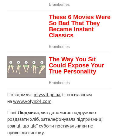
Повідомляє
miysvit.pp.ua
, із посиланням
на
www.volyn24.com
Пані
Людмила
, яка допомагає подружжю
роздавати хліб, зателефонувала підприємиці
вранці, що цієї суботи постачальники не
привезли випічку.