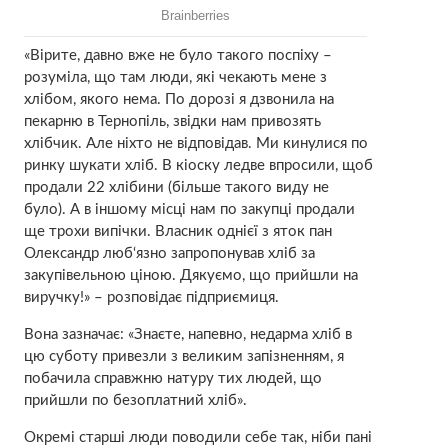
«Вірите, давно вже не було такого поспіху –
розуміла, що там люди, які чекають мене з
хлібом, якого нема. По дорозі я дзвонила на
пекарню в Тернопіль, звідки нам привозять
хлібчик. Але ніхто не відповідав. Ми кинулися по
ринку шукати хліб. В кіоску ледве впросили, щоб
продали 22 хлібини (більше такого виду не
було). А в іншому місці нам по закупці продали
ще трохи випічки. Власник однієї з яток пан
Олександр люб‘язно запропонував хліб за
закупівельною ціною. Дякуємо, що прийшли на
виручку!» – розповідає підприємиця.
Вона зазначає: «Знаєте, напевно, недарма хліб в
цю суботу привезли з великим запізненням, я
побачила справжню натуру тих людей, що
прийшли по безоплатний хліб».
Окремі старші люди поводили себе так, ніби пані