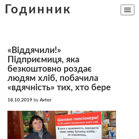
Skip
Годинник
to
Toggle
navig
content
«Віддячили!»
Підприємиця, яка
безкоштовно роздає
людям хліб, побачила
«вдячність» тих, хто бере
18.10.2019
by
Avtor