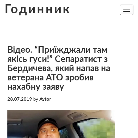
Skip
Годинник
to
Toggle
navig
content
Відео. “Приїжджали там
якісь гуси!” Сепаратист з
Бердичева, який напав на
ветерана АТО зробив
нахабну заяву
28.07.2019
by
Avtor