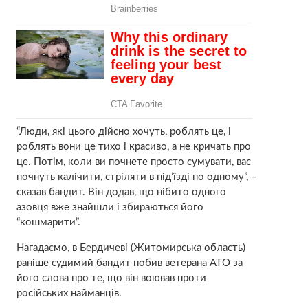
“Люди, які цього дійсно хочуть, роблять це, і
роблять вони це тихо і красиво, а не кричать про
це. Потім, коли ви почнете просто сумувати, вас
почнуть калічити, стріляти в під’їзді по одному”, –
сказав бандит. Він додав, що нібито одного
азовця вже знайшли і збираються його
“кошмарити”.
Нагадаємо, в Бердичеві (Житомирська область)
раніше судимий бандит побив ветерана АТО за
його слова про те, що він воював проти
російських найманців.