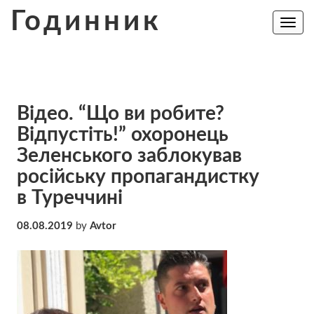
Skip
Годинник
to
Toggle
navig
content
Відео. “Що ви робите?
Відпустіть!” охоронець
Зеленського заблокував
російську пропагандистку
в Туреччині
08.08.2019
by
Avtor