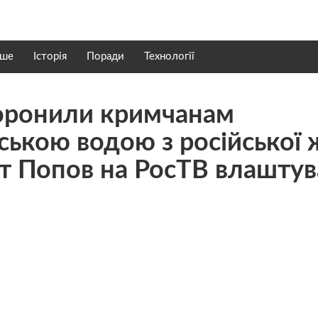
нше
Історія
Поради
Технології
аборонили кримчанам
ською водою з російської 
ст Попов на РосТВ влаштув