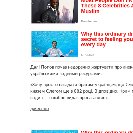
Далі Попов почав недоречно жартувати про анексі
українськими водними ресурсами.
«Хочу просто нагадати братам-українцям, що Смо
князем Олегом ще в 882 році. Відповідно, Крим м
води », – нахабно видав пропагандист.
джерело