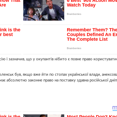
ю і зазначив, що у окупантів нібито є повне право користувати
ленськ був, якщо вже йти по стопах української влади, анексов
ає абсолютно законне право на поставку здавна російської дні