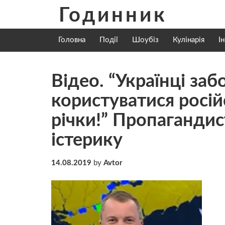
Skip
Годинник
to
content
Головна
Події
Шоубіз
Кулінарія
І
Відео. “Українці з
користуватися росій
річки!” Пропаганди
істерику
14.08.2019
by
Avtor