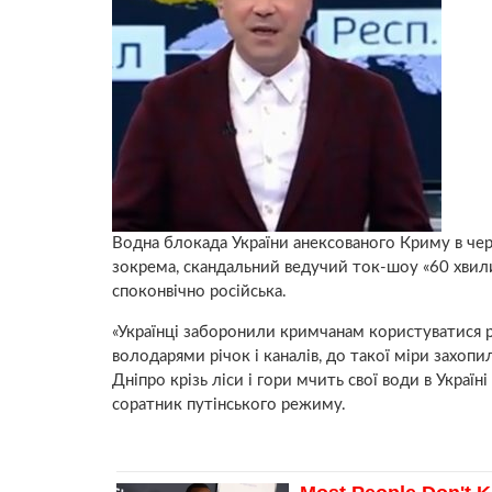
Водна блокада України анексованого Криму в чер
зокрема, скандальний ведучий ток-шоу «60 хвилин
споконвічно російська.
«Українці заборонили кримчанам користуватися ро
володарями річок і каналів, до такої міри захоп
Дніпро крізь ліси і гори мчить свої води в Україн
соратник путінського режиму.