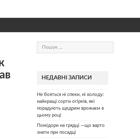
Пошук:
ж
ав
НЕДАВНІ ЗАПИСИ
Не бояться ні спеки, ні холоду:
найкращі сорти огірків, які
порадують щедрим врожаєм в
цьому році
Помідори на грядці —що варто
знати при посадці