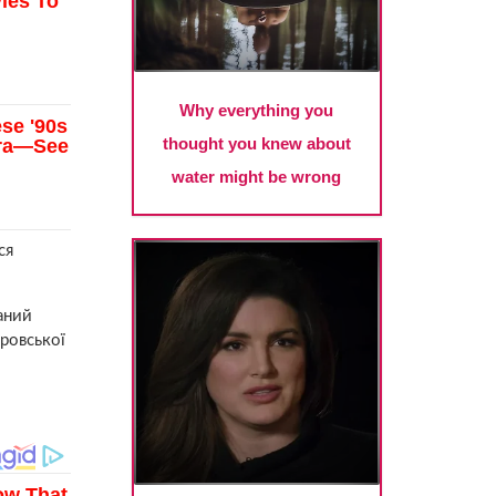
ся
аний
провської