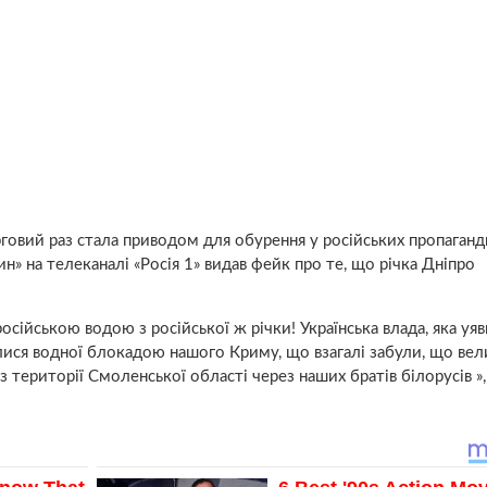
говий раз стала приводом для обурення у російських пропаганди
» на телеканалі «Росія 1» видав фейк про те, що річка Дніпро
сійською водою з російської ж річки! Українська влада, яка уя
илися водної блокадою нашого Криму, що взагалі забули, що вел
і з території Смоленської області через наших братів білорусів »,