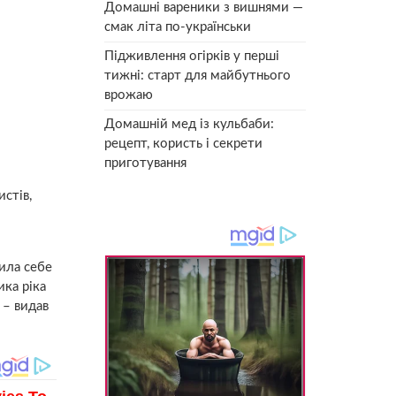
Домашні вареники з вишнями —
смак літа по-українськи
Підживлення огірків у перші
тижні: старт для майбутнього
врожаю
Домашній мед із кульбаби:
рецепт, користь і секрети
приготування
стів,
вила себе
ика ріка
 – видав