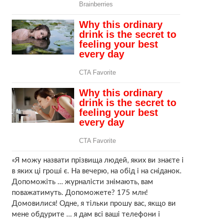
«Я можу назвати прізвища людей, яких ви знаєте і
в яких ці гроші є. На вечерю, на обід і на сніданок.
Допоможіть … журналісти знімають, вам
поважатимуть. Допоможете? 175 млн!
Домовилися! Одне, я тільки прошу вас, якщо ви
мене обдурите … я дам всі ваші телефони і