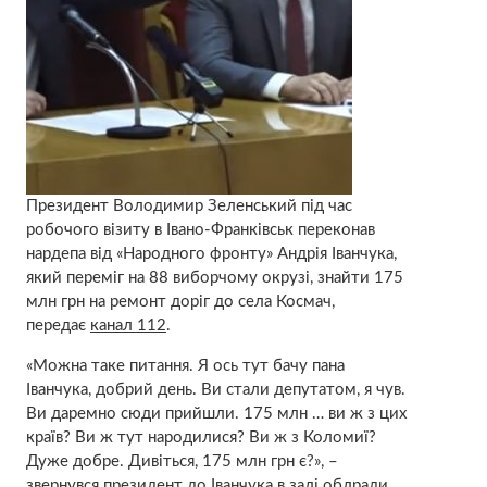
Президент Володимир Зеленський під час
робочого візиту в Івано-Франківськ переконав
нардепа від «Народного фронту» Андрія Іванчука,
який переміг на 88 виборчому окрузі, знайти 175
млн грн на ремонт доріг до села Космач,
передає
канал 112
.
«Можна таке питання. Я ось тут бачу пана
Іванчука, добрий день. Ви стали депутатом, я чув.
Ви даремно сюди прийшли. 175 млн … ви ж з цих
країв? Ви ж тут народилися? Ви ж з Коломиї?
Дуже добре. Дивіться, 175 млн грн є?», –
звернувся президент до Іванчука в залі облради.