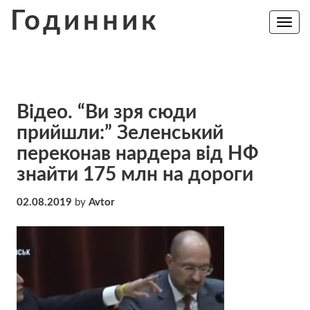
Skip
Годинник
to
Toggle
navig
content
Відео. “Ви зря сюди
прийшли:” Зеленський
переконав нардера від НФ
знайти 175 млн на дороги
02.08.2019
by
Avtor