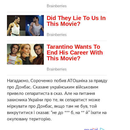
Нагадаємо, Сороченко побив АТОшніка за правду
про Донбас. Сказане українським військовим
привело сепаратиста в сказ. Але на питання
захисника України про те, як сепаратист може
міркувати про Донбас, якщо там не був, той
викрутитися і сказав: “не до *** б, на ** й” їхати на
окуповану територію.