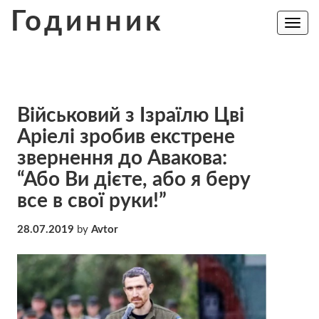
Skip
Годинник
to
Toggle
navig
content
Військовий з Ізраїлю Цві
Аріелі зробив екстрене
звернення до Авакова:
“Або Ви дієте, або я беру
все в свої руки!”
28.07.2019
by
Avtor