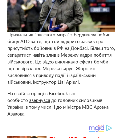
Прихильник “русского мира” з Бердичева побив
бійця АТО за те, що той відкрито заявив про
присутність бойовиків РФ на Донбасі. Більш того,
сепаратист навіть злив в Мережу кадри побиття
військового. Це відео викликало ефект бомби,
що розірвалася. Мережа вирує. Жорстко
висловився з приводу події і ізраїльський
військовий, інструктор Цві Арієлі.
На своїй сторінці в Facebook він
особисто
звернувся
до головних силовикыв
України, в тому числі і до міністра МВС Арсена
Авакова.