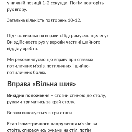
у нижній позиції 1-2 секунди. Потім повторіть
рух вгору.
Загальна кількість повторень 10-12.
Під час виконання вправи «Підтримуємо щелепу»
Ви здійснюєте рух у верхній частині шийного
відділу хребта.
Ми рекомендуємо цю вправу при спазмах
потиличних м’язів, потиличних і шийно-
потиличних болях.
Вправа «Вільна шия»
Вихідне положення
– стоячи спиною до столу,
руками триматись за край столу.
Вправа виконується в три етапи.
Етап ізометричного напруження м’язів
: ви
стоїте, спираючись руками на стіл, потім