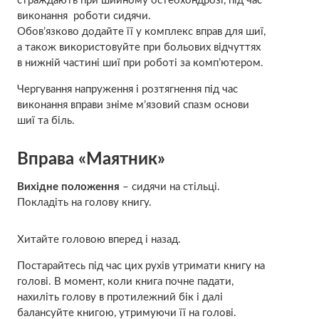
страждають при шийному остеохондрозі, під час
виконання роботи сидячи.
Обов’язково додайте її у комплекс вправ для шиї,
а також використовуйте при больових відчуттях
в нижній частині шиї при роботі за комп’ютером.
Чергування напруження і розтягнення під час
виконання вправи зніме м’язовий спазм основи
шиї та біль.
Вправа «Маятник»
Вихідне положення
– сидячи на стільці.
Покладіть на голову книгу.
Хитайте головою вперед і назад.
Постарайтесь під час цих рухів утримати книгу на
голові. В момент, коли книга почне падати,
нахиліть голову в протилежний бік і далі
балансуйте книгою, утримуючи її на голові.