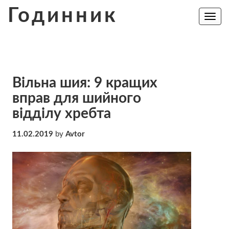
Skip
Годинник
to
Toggle
navig
content
Вільна шия: 9 кращих
вправ для шийного
відділу хребта
11.02.2019
by
Avtor