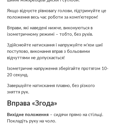
шийні міжхребцеві диски і суглоби.
Якщо відчуєте рівновагу голови, підтримуйте це
положення весь час роботи за комп’ютером!
Вправи, які наведені нижче, виконуються в
ізометричному режимі – тобто, без рухів.
Здійснюйте натискання і напружуйте м’язи шиї
поступово, виконання вправ з больовими
відчуттями не допускається!
Ізометричне напруження зберігайте протягом 10-
20 секунд.
Завершуйте натискання плавно, без різкого
зняття рук.
Вправа «Згода»
Вихідне положення
– сидячи прямо на стільці.
Покладіть руку на чоло.