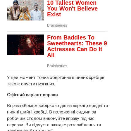
У цей момент точка обертання шийних хребців
також опуститься вниз.
Офісний варіант вправи
Вправа «Комір» вибірково діє на верхні ,середні та
нижні шийні хребці. В положенні сидячи за
робочим столом виконуйте вправу під час
перерви, Ви відчуєте швидке розслаблення та