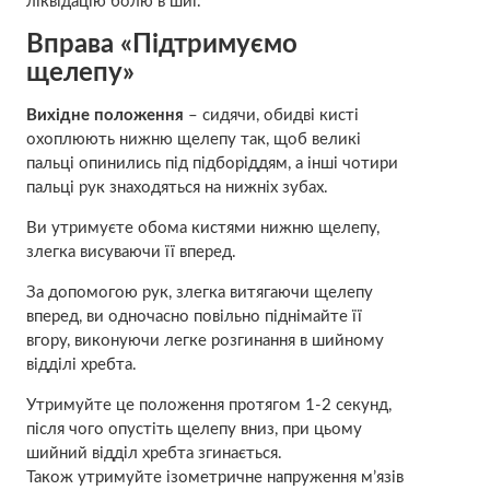
ліквідацію болю в шиї.
Вправа «Підтримуємо
щелепу»
Вихідне положення
– сидячи, обидві кисті
охоплюють нижню щелепу так, щоб великі
пальці опинились під підборіддям, а інші чотири
пальці рук знаходяться на нижніх зубах.
Ви утримуєте обома кистями нижню щелепу,
злегка висуваючи її вперед.
За допомогою рук, злегка витягаючи щелепу
вперед, ви одночасно повільно піднімайте її
вгору, виконуючи легке розгинання в шийному
відділі хребта.
Утримуйте це положення протягом 1-2 секунд,
після чого опустіть щелепу вниз, при цьому
шийний відділ хребта згинається.
Також утримуйте ізометричне напруження м’язів