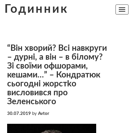
Skip
Годинник
to
Toggle
navig
content
“Він хворий? Всі навкруги
– дурні, а він – в білому?
Зі своїми офшорами,
кешами…” – Кондратюк
cьогодні жорстkо
висловився про
Зеленського
30.07.2019
by
Avtor