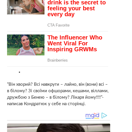
“Він хворий? Всі навкруги – лайно, він (вони) всі –
в білому? Зі своїми офшорами, кешами, віллами,
дружбою з Бенею – в білому? Лікаря йому!!!!”-
написав Кондратюк у себе на сторінці.