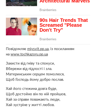
Повідомляє
miysvit.pp.ua
, із посиланням
на
www.tochkazoru.pp.ua
Захисти від гніву та спокуси,
Вбережи від підлості і зла.
Материнським серцем помолюся,
Щоб Господь йому добро послав.
Хай його стежина довга буде,
Щоб достойно він по ній пройшов,
Хай за справи поважають люди,
Хай зустріне у житті любов.