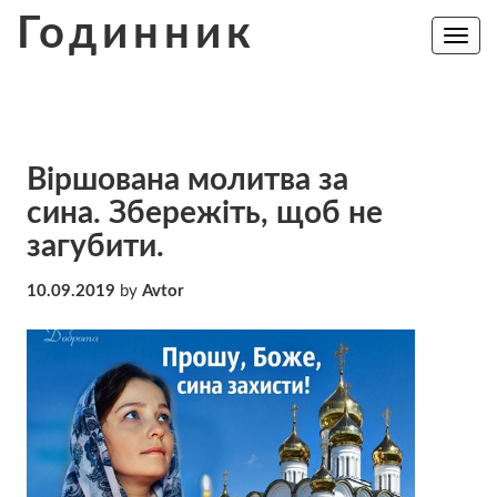
Skip
Годинник
to
Toggle
navig
content
Віршована молитва за
сина. Збережіть, щоб не
загубити.
10.09.2019
by
Avtor