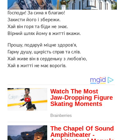
Господи! За сина я благаю!
Захисти його і збережи.
Хай він горя та біди не знає.
Вірний шлях йому в житті вкажи.
Прошу, подаруй міцне здоров’я,
Гарну душу, щирість справ та слів.
Хай живе він в серденьку з любов’ю,
Хай в житті не має ворогів.