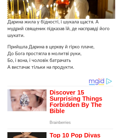
Дарина жила у бідності, і шукала щастя. А
мудрий священик підказав їй, де насправді його
шукати.
Прийшла Дарина в церкву й гірко плаче,
До Бога простягла в молитві руки,
Бо, і вона, і чоловік батрачать
А вистачає тільки на продукти.