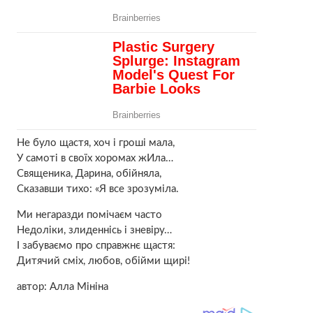
Не було щастя, хоч і гроші мала,
У самоті в своїх хоромах жИла…
Священика, Дарина, обійняла,
Сказавши тихо: «Я все зрозуміла.
Ми негаразди помічаєм часто
Недоліки, злиденнісь і зневіру…
І забуваємо про справжнє щастя:
Дитячий сміх, любов, обійми щирі!
автор: Алла Мініна