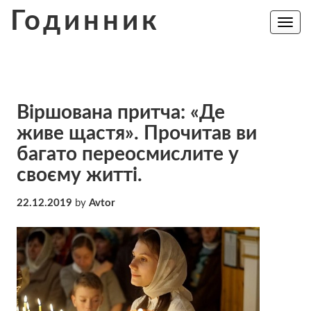
Skip
Годинник
to
Toggle
navig
content
Віршована притча: «Де
живе щастя». Прочитав ви
багато переосмислите у
своєму житті.
22.12.2019
by
Avtor