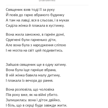
Священик взяв тоді її за руку
Й повів до гарно вбраного будинку
А там на лавці, вся в сльозах, і в муках
Сиділа жінка й плакала в хустинку.
Вона жила заможно, в гарнім домі,
Одягнені були гарненько діти,
Але вона була з народження сліпою
І не могла на світ цей подивитись.
Зайшов священик ще в одну хатину.
Вона була іще гарніше вбрана,
В ній жінка бавила малу дитину,
І плакала із вечора до рання.
Вона розповіла, що чоловіка
Пів року вже, як на війні убито.
Залишилась: вона і діток двійко,
І біль, що в серці буде завжди жити.