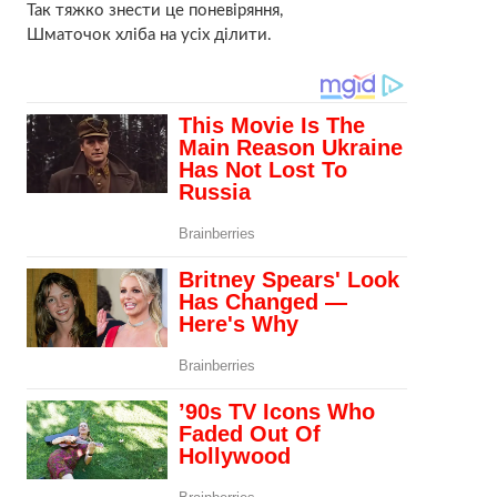
Так тяжко знести це поневіряння,
Шматочок хліба на усіх ділити.