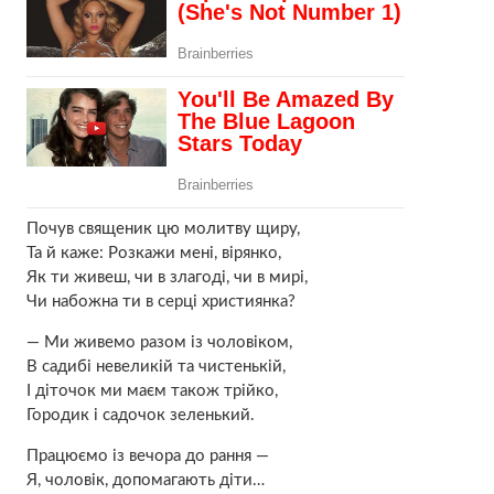
Почув священик цю молитву щиру,
Та й каже: Розкажи мені, вірянко,
Як ти живеш, чи в злагоді, чи в мирі,
Чи набожна ти в серці християнка?
— Ми живемо разом із чоловіком,
В садибі невеликій та чистенькій,
І діточок ми маєм також трійко,
Городик і садочок зеленький.
Працюємо із вечора до рання —
Я, чоловік, допомагають діти…