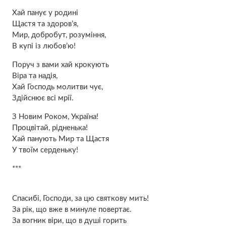
Хай панує у родині
Щастя та здоров’я,
Мир, добробут, розуміння,
В купі із любов’ю!
Поруч з вами хай крокують
Віра та надія,
Хай Господь молитви чує,
Здійснює всі мрії.
З Новим Роком, Україна!
Процвітай, рідненька!
Хай панують Мир та Щастя
У твоїм серденьку!
***
Спасибі, Господи, за цю святкову мить!
За рік, що вже в минуле повертає.
За вогник віри, що в душі горить