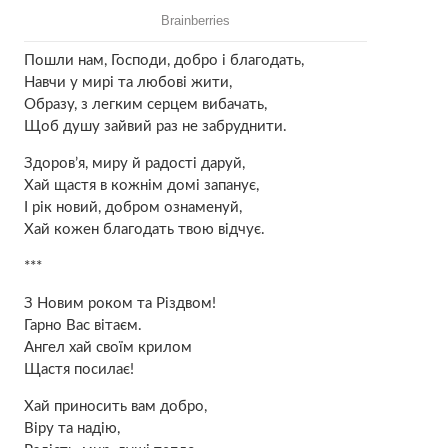
Пошли нам, Господи, добро і благодать,
Навчи у мирі та любові жити,
Образу, з легким серцем вибачать,
Щоб душу зайвий раз не забруднити.
Здоров’я, миру й радості даруй,
Хай щастя в кожнім домі запанує,
І рік новий, добром ознаменуй,
Хай кожен благодать твою відчує.
***
З Новим роком та Різдвом!
Гарно Вас вітаєм.
Ангел хай своїм крилом
Щастя посилає!
Хай приносить вам добро,
Віру та надію,