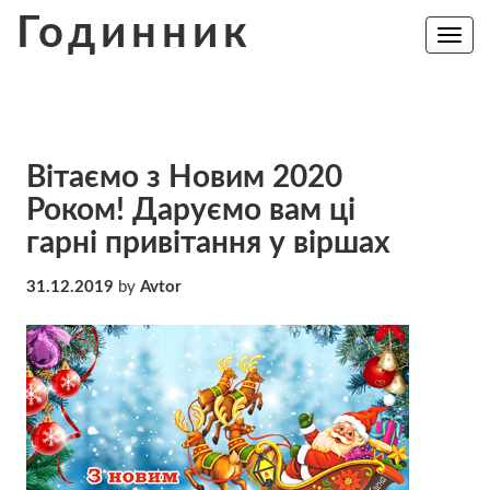
Skip
Годинник
to
Toggle
navig
content
Вітаємо з Новим 2020
Роком! Даруємо вам ці
гарні привітання у віршах
31.12.2019
by
Avtor