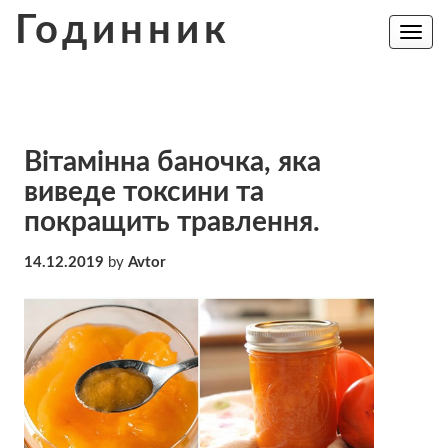
Skip
Годинник
to
Toggle
navig
content
Вітамінна баночка, яка
виведе токсини та
покращить травлення.
14.12.2019
by
Avtor