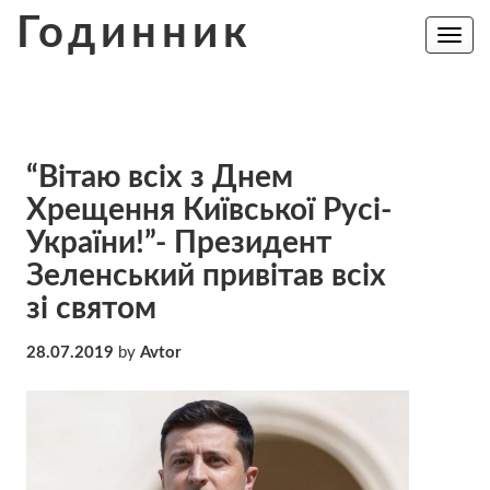
Skip
Годинник
to
Toggle
navig
content
“Вітаю всіх з Днем
Хрещення Київської Русі-
України!”- Президент
Зеленський привітав всіх
зі святом
28.07.2019
by
Avtor