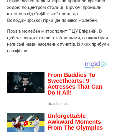
Православної церкви України пройшли хресною
ходою по центром столиці. Віруючі пройшли
колоною від Софіївської площі до
Володимирської гірки, де почався молебен.
Провів молебен митрополит ПЦУ Епіфаній. В
цей час люди стояли з табличками, на яких були
написані назви населених пунктів, із яких прибули
парафіяни.