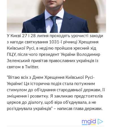
У Києві 27 і 28 липня проходять урочисті заходи
з нагоди святкування 1031-ї річниці Хрещення
Київської Русі, в неділю пройшов хресний хід
ПЦУ, після чого президент України Володимир
Зеленський привітав православних українців із
святом в Twitter.
“Вітаю всіх з Днем Хрещення Київської Русі-
України! Ця історична подія стала потужним
стимулом до об’єднання стародавньої держави, її
зміцнення і розвитку. Я закликаю предстоятелів
церков до діалогу, щоб віра об’єднувала, а не
роз’єднувала українців” – написав глава держави.