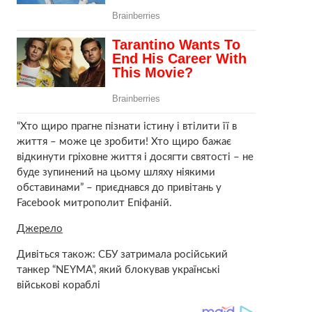
“Хто щиро прагне пізнати істину і втілити її в
життя – може це зробити! Хто щиро бажає
відкинути гріховне життя і досягти святості – не
буде зупинений на цьому шляху ніякими
обставинами” – приєднався до привітань у
Facebook митрополит Епіфаній.
Джерело
Дивіться також: СБУ затримала російський
танкер “NEYMA”, який блокував українські
військові кораблі