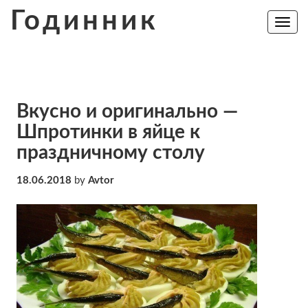
Skip
Годинник
to
Toggle
navig
content
Вкусно и оригинально —
Шпротинки в яйце к
праздничному столу
18.06.2018
by
Avtor