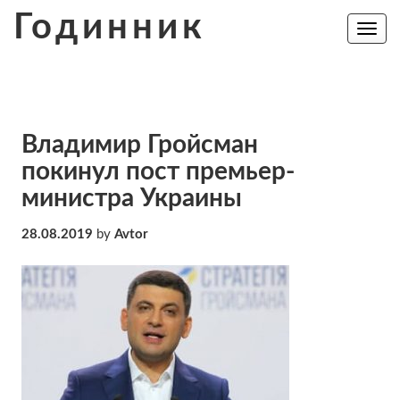
Skip
Годинник
to
Toggle
navig
content
Владимир Гройсман
покинул пост премьер-
министра Украины
28.08.2019
by
Avtor