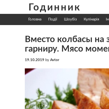
Skip
Годинник
to
content
Головна
Події
Шоубіз
Кулінарія
І
Вместо колбасы на з
гарниру. Мясо моме
19.10.2019
by
Avtor