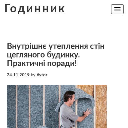
Skip
Годинник
to
Toggle
navig
content
Внутрішнє утеплення стін
цегляного будинку.
Практичні поради!
24.11.2019
by
Avtor