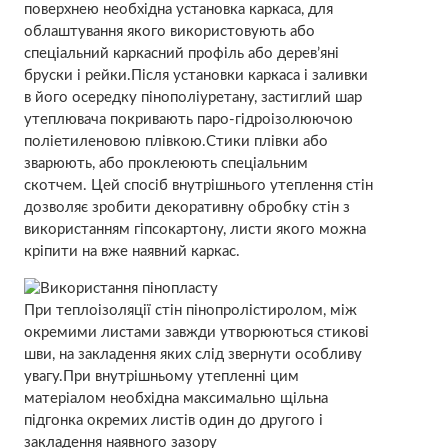
поверхнею необхідна установка каркаса, для
облаштування якого використовують або
спеціальний каркасний профіль або дерев’яні
бруски і рейки.Після установки каркаса і заливки
в його осередку пінополіуретану, застиглий шар
утеплювача покривають паро-гідроізолюючою
поліетиленовою плівкою.Стики плівки або
зварюють, або проклеюють спеціальним
скотчем. Цей спосіб внутрішнього утеплення стін
дозволяє зробити декоративну обробку стін з
використанням гіпсокартону, листи якого можна
кріпити на вже наявний каркас.
При теплоізоляції стін пінопролістиролом, між
окремими листами завжди утворюються стикові
шви, на закладення яких слід звернути особливу
увагу.При внутрішньому утепленні цим
матеріалом необхідна максимально щільна
підгонка окремих листів один до другого і
закладення наявного зазору