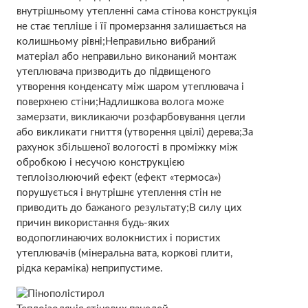
внутрішньому утепленні сама стінова конструкція
не стає тепліше і її промерзання залишається на
колишньому рівні;Неправильно вибраний
матеріал або неправильно виконаний монтаж
утеплювача призводить до підвищеного
утворення конденсату між шаром утеплювача і
поверхнею стіни;Надлишкова волога може
замерзати, викликаючи розфарбовування цегли
або викликати гниття (утворення цвілі) дерева;За
рахунок збільшеної вологості в проміжку між
обробкою і несучою конструкцією
теплоізолюючий ефект (ефект «термоса»)
порушується і внутрішнє утеплення стін не
приводить до бажаного результату;В силу цих
причин використання будь-яких
водопоглинаючих волокнистих і пористих
утеплювачів (мінеральна вата, коркові плити,
рідка кераміка) неприпустиме.