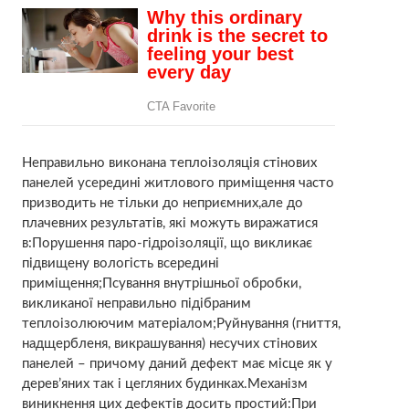
Неправильно виконана теплоізоляція стінових
панелей усередині житлового приміщення часто
призводить не тільки до неприємних,але до
плачевних результатів, які можуть виражатися
в:Порушення паро-гідроізоляції, що викликає
підвищену вологість всередині
приміщення;Псування внутрішньої обробки,
викликаної неправильно підібраним
теплоізолюючим матеріалом;Руйнування (гниття,
надщербленя, викрашування) несучих стінових
панелей – причому даний дефект має місце як у
дерев’яних так і цегляних будинках.Механізм
виникнення цих дефектів досить простий:При