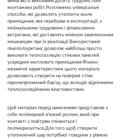
вимагають виконання досить трудомістких
монтажних робіт.Розглянемо універсальні
способи, які дозволять утеплити жиле
приміщення, яке перебуває в експлуатації, з
мінімальними трудовими і фінансовими
витратами, які доставлять мінімум занепокоєння
мешканцям при їх реалізації.Використання
пінополіуретану дозволяє найбільш просто
виконати теплоізоляцію стінових панелей
усередині житлового приміщення.Фізико-
механічні характеристики цього матеріалу
дозволяють створити на поверхні стіни
паронепроникний бар’єр, що володіє відмінними
теплоізоляційними властивостями.
Цей матеріал перед нанесенням представляє з
себе полімерний в’язкий розчин, який при
контакті з повітрям спінюється і
полімеризується.Для того щоб створити
утеплюючий шар потрібної товщини з рівною