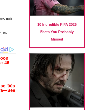
тиковый
о, вы