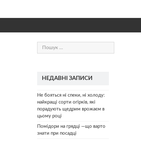
Пошук:
НЕДАВНІ ЗАПИСИ
Не бояться ні спеки, ні холоду:
найкращі сорти огірків, які
порадують щедрим врожаєм в
цьому році
Помідори на грядці —що варто
знати при посадці