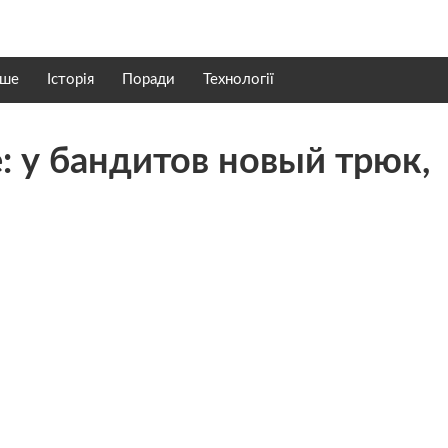
нше
Історія
Поради
Технології
: у бандитов новый трюк,