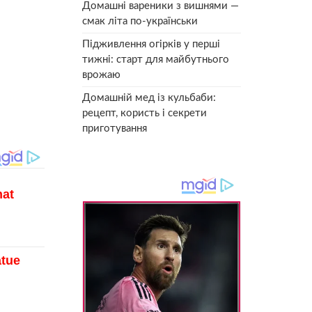
Домашні вареники з вишнями —
смак літа по-українськи
Підживлення огірків у перші
тижні: старт для майбутнього
врожаю
Домашній мед із кульбаби:
рецепт, користь і секрети
приготування