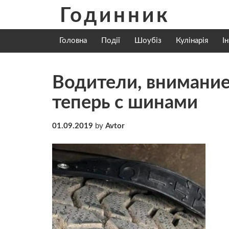
Skip
Годинник
to
content
Головна
Події
Шоубіз
Кулінарія
І
Водители, внимание
теперь с шинами
01.09.2019
by
Avtor