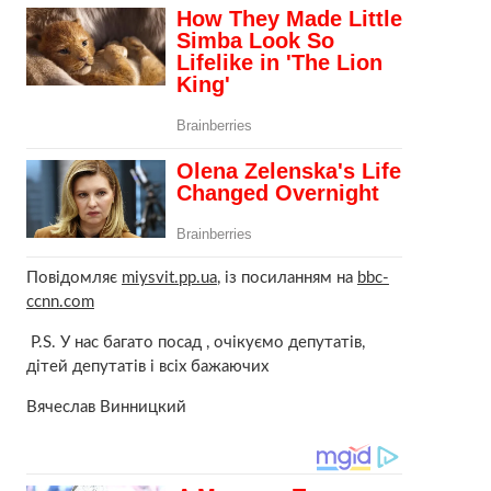
Повідомляє
miysvit.pp.ua
, із посиланням на
bbc-
ccnn.com
P.S. У нас багато посад , очікуємо депутатів,
дітей депутатів і всіх бажаючих
Вячеслав Винницкий