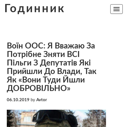
Skip
Годинник
to
Toggle
navig
content
Воїн ООС: Я Вважаю За
Потрібне Зняти ВСІ
Пільги З Депутатів Які
Прийшли До Влади, Так
Як «Вони Туди Йшли
ДОБРОВІЛЬНО»
06.10.2019
by
Avtor