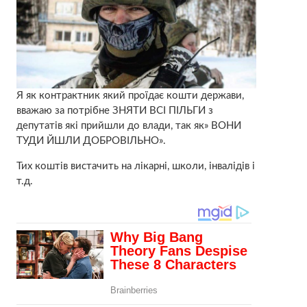
Я як контрактник який проїдає кошти держави,
вважаю за потрібне ЗНЯТИ ВСІ ПІЛЬГИ з
депутатів які прийшли до влади, так як» ВОНИ
ТУДИ ЙШЛИ ДОБРОВІЛЬНО».
Тих коштів вистачить на лікарні, школи, інвалідів і
т.д.