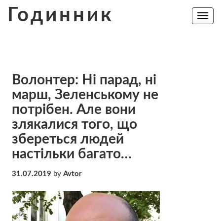
Skip
Годинник
to
Toggle
navig
content
Волонтер: Ні парад, ні
марш, Зеленському не
потрібен. Але вони
злякалися того, що
збереться людей
настільки багато…
31.07.2019
by
Avtor