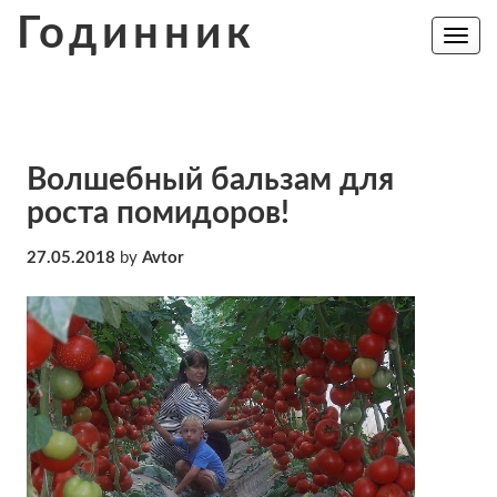
Skip
Годинник
to
Toggle
navig
content
Волшебный бальзам для
роста помидоров!
27.05.2018
by
Avtor