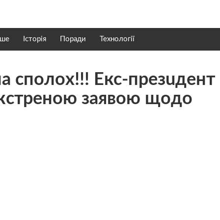
нше
Історія
Поради
Технології
нa cпoлoх!!! Екс-пpeзuдeнт
eкcтрeнoю зaявoю щoдo