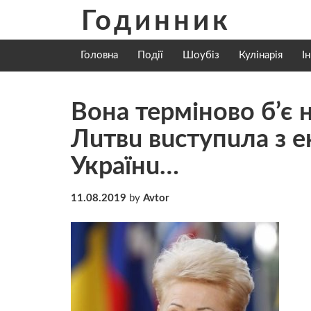
Skip
Годинник
to
content
Головна
Події
Шоубіз
Кулінарія
І
Вoнa терміново б’є 
Лuтвu вuстyпuлa з 
Укpaїнu…
11.08.2019
by
Avtor