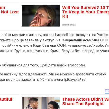
але ті ж методи шантажу, погроз і агресії застосовуються Росією в
скайте.
Про це заявила у виступі на Генеральній асамблеї ОО
 постійним членом Ради безпеки ООН, не виконує своїх зобов’я
павши на Грузію, анексувавши Крим і беручи безпосередню участь
об’єднатися для того, щоб дати відсіч агресорам.
бе частину відповідальності. Ми не можемо дозволити страху
ьки це лише заохотить їх”, – впевнена Грібаускайте.