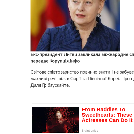
Екс-президент Литви закликала міжнародне спі
передає
Корупція.Інфо
Світове співтовариство повинно знати і не забува
жахливі речі, ніж в Сирії та Північної Кореї. Пр
Даля Грібаускайте.