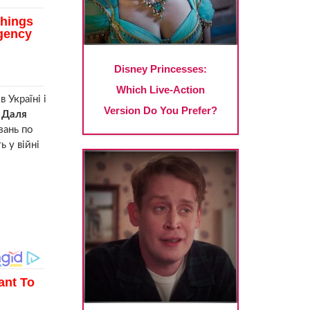
 Україні і
Н Даля
зань по
 у війні