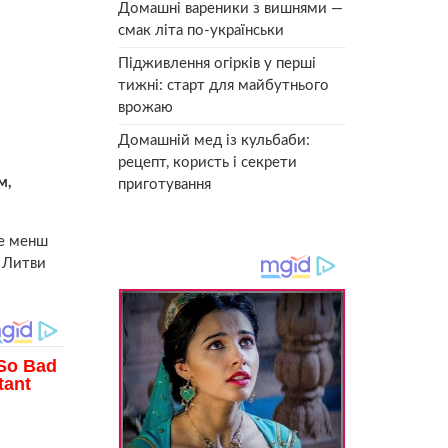
Домашні вареники з вишнями —
смак літа по-українськи
Підживлення огірків у перші
тижні: старт для майбутнього
врожаю
Домашній мед із кульбаби:
рецепт, користь і секрети
м,
приготування
не менш
т Литви