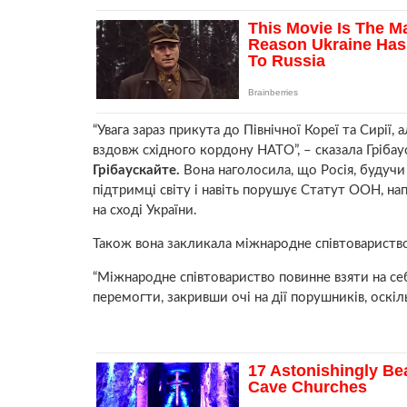
“Увага зараз прикута до Північної Кореї та Сирії, 
вздовж східного кордону НАТО”, – сказала Грібау
Грібаускайте.
Вона наголосила, що Росія, будучи
підтримці світу і навіть порушує Статут ООН, на
на сході України.
Також вона закликала міжнародне співтовариство 
“Міжнародне співтовариство повинне взяти на се
перемогти, закривши очі на дії порушників, оскіл