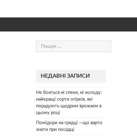
Пошук:
НЕДАВНІ ЗАПИСИ
Не бояться ні спеки, ні холоду:
найкращі сорти огірків, які
порадують щедрим врожаєм в
цьому році
Помідори на грядці —що варто
знати при посадці