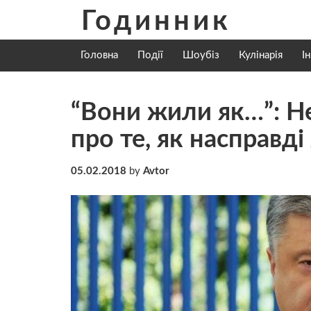
Skip
Годинник
to
content
Головна
Події
Шоубіз
Кулінарія
І
“Вони жили як…”: Н
про те, як насправд
05.02.2018
by
Avtor