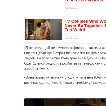
«Я не хочу, щоб це звучало пафосно, – заявила вон
Олексія (тоді ще Петро Олексійович не був пре
людей. І я абсолютно була вражена відношенням 
брат Олексія ходили з розбитими телефонами ст
з розбитими ».
«Вони жили, як звичайні люди, – запевняє Юлія. –
що у нас одні цінності, ніякого снобізму і мажорс