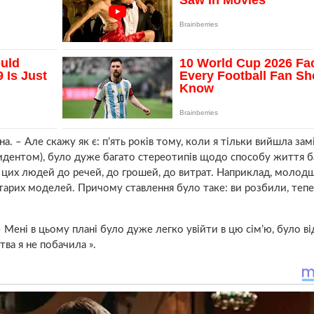
а. – Але скажу як є: п’ять років тому, коли я тільки вийшла зам
зидентом), було дуже багато стереотипів щодо способу життя б
цих людей до речей, до грошей, до витрат. Наприклад, молодші
арих моделей. Причому ставлення було таке: ви розбили, теп
 Мені в цьому плані було дуже легко увійти в цю сім’ю, було ві
тва я не побачила ».