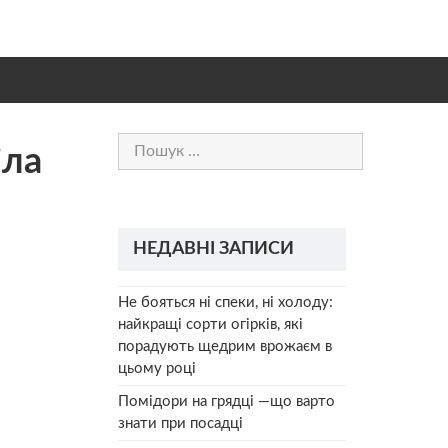
Пошук:
іла
НЕДАВНІ ЗАПИСИ
Не бояться ні спеки, ні холоду:
найкращі сорти огірків, які
порадують щедрим врожаєм в
цьому році
Помідори на грядці —що варто
знати при посадці