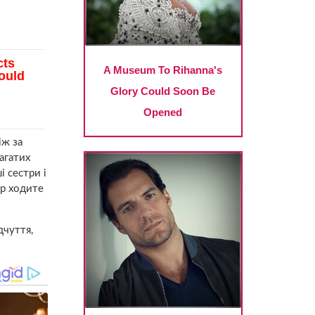
іж за
агатих
 сестри і
ер ходите
дчуття,