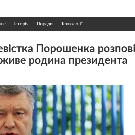
нше
Історія
Поради
Технології
евістка Порошенка розпов
і живе родина президента