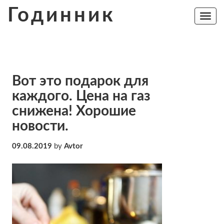
Skip
Годинник
to
Toggle
navig
content
Вот это подарок для
каждого. Цена на газ
снижена! Хорошие
новости.
09.08.2019
by
Avtor