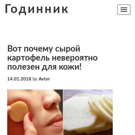
Skip
Годинник
to
Toggle
navig
content
Вот почему сырой
картофель невероятно
полезен для кожи!
14.01.2018
by
Avtor