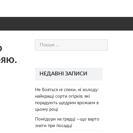
Пошук:
о
ряю.
НЕДАВНІ ЗАПИСИ
Не бояться ні спеки, ні холоду:
найкращі сорти огірків, які
порадують щедрим врожаєм в
цьому році
Помідори на грядці —що варто
знати при посадці