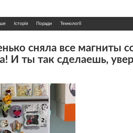
нше
Історія
Поради
Технології
енько сняла все магниты с
! И ты так сделаешь, уве