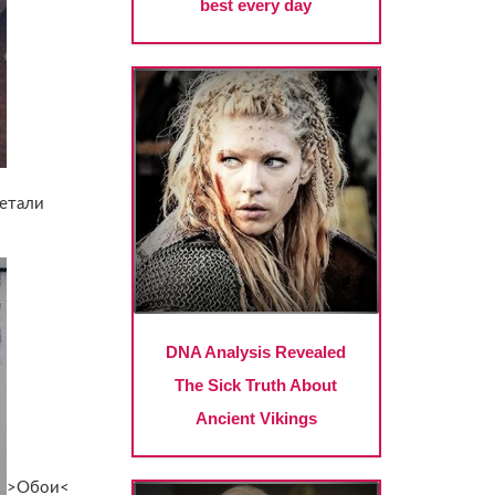
детали
>Обои<