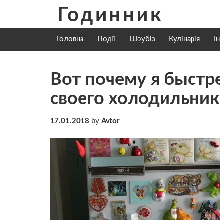
Skip
Годинник
to
content
Головна
Події
Шоубіз
Кулінарія
І
Вот почему я быстр
своего холодильника
17.01.2018
by
Avtor