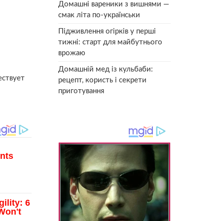
Домашні вареники з вишнями —
смак літа по-українськи
Підживлення огірків у перші
тижні: старт для майбутнього
врожаю
Домашній мед із кульбаби:
ествует
рецепт, користь і секрети
приготування