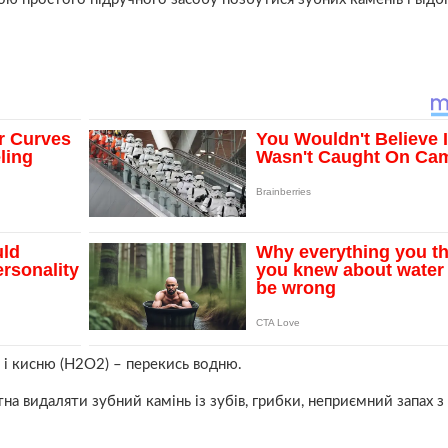
 і кисню (H2O2) – перекись водню.
тна видаляти зубний камінь із зубів, грибки, неприємний зaпах з 