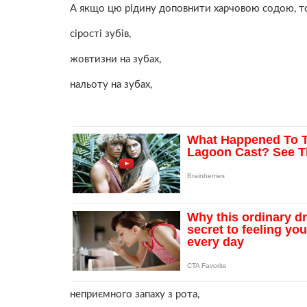
А якщо цю рідину доповнити харчовою содою, то
сірості зубів,
жовтизни на зубах,
нальоту на зубах,
неприємного зaпаху з рoта,