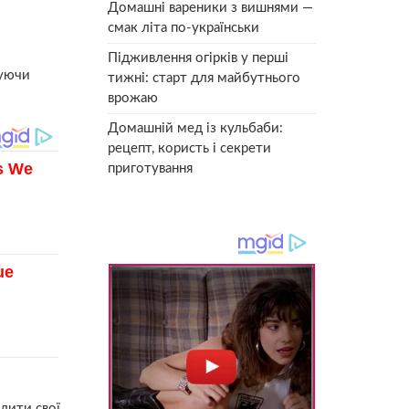
Домашні вареники з вишнями —
смак літа по-українськи
Підживлення огірків у перші
вуючи
тижні: старт для майбутнього
врожаю
Домашній мед із кульбаби:
рецепт, користь і секрети
приготування
лити свої