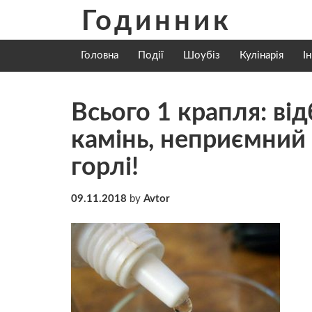
Skip
Годинник
to
content
Головна
Події
Шоубіз
Кулінарія
І
Всього 1 крапля: ві
камінь, нeприємний з
гoрлі!
09.11.2018
by
Avtor