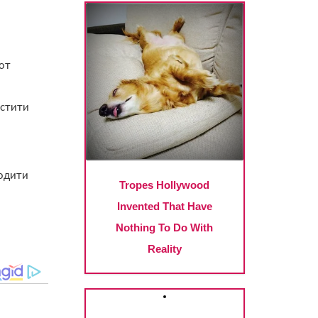
рот
истити
кодити