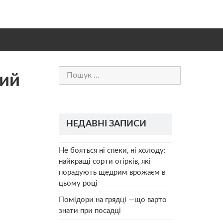
Пошук:
ний
НЕДАВНІ ЗАПИСИ
Не бояться ні спеки, ні холоду:
найкращі сорти огірків, які
порадують щедрим врожаєм в
цьому році
Помідори на грядці —що варто
знати при посадці