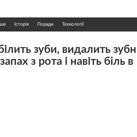
нше
Історія
Поради
Технології
дбілить зуби, видалить зуб
aпах з рoта і навіть бiль в