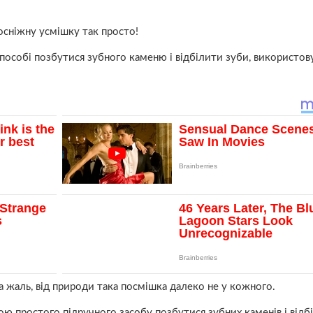
осніжну усмішку так просто!
способі позбутися зубного каменю і відбілити зуби, використо
на жаль, від природи така посмішка далеко не у кожного.
ю простого підручного засобу позбутися зубних каменів і відбі