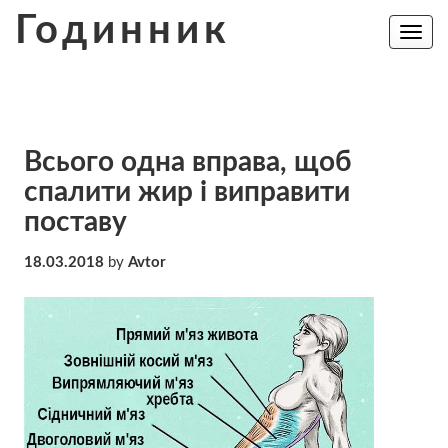
Skip
Годинник
to
Toggle
navig
content
Всього одна вправа, щоб
спалити жир і виправити
поставу
18.03.2018
by
Avtor