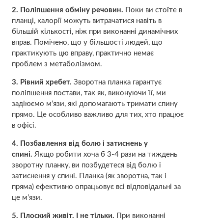
2. Поліпшення обміну речовин.
Поки ви стоїте в
планці, калорії можуть витрачатися навіть в
більшій кількості, ніж при виконанні динамічних
вправ. Помічено, що у більшості людей, що
практикують цю вправу, практично немає
проблем з метаболізмом.
3. Рівний хребет.
Зворотна планка гарантує
поліпшення постави, так як, виконуючи її, ми
задіюємо м’язи, які допомагають тримати спину
прямо. Це особливо важливо для тих, хто працює
в офісі.
4. Позбавлення від болю і затиснень у
спині.
Якщо робити хоча б 3-4 рази на тиждень
зворотну планку, ви позбудетеся від болю і
затиснення у спині. Планка (як зворотна, так і
пряма) ефективно опрацьовує всі відповідальні за
це м’язи.
5. Плоский живіт. І не тільки.
При виконанні