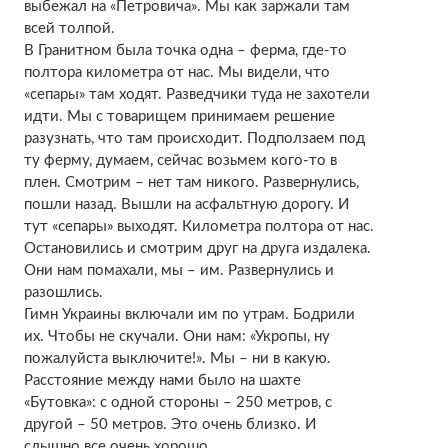
выбежал на «Петровича». Мы как заржали там
всей толпой.
В Гранитном была точка одна – ферма, где-то
полтора километра от нас. Мы видели, что
«сепары» там ходят. Разведчики туда не захотели
идти. Мы с товарищем принимаем решение
разузнать, что там происходит. Подползаем под
ту ферму, думаем, сейчас возьмем кого-то в
плен. Смотрим – нет там никого. Развернулись,
пошли назад. Вышли на асфальтную дорогу. И
тут «сепары» выходят. Километра полтора от нас.
Остановились и смотрим друг на друга издалека.
Они нам помахали, мы – им. Развернулись и
разошлись.
Гимн Украины включали им по утрам. Бодрили
их. Чтобы не скучали. Они нам: «Укропы, ну
пожалуйста выключите!». Мы – ни в какую.
Расстояние между нами было на шахте
«Бутовка»: с одной стороны – 250 метров, с
другой – 50 метров. Это очень близко. И
слышно все очень хорошо.