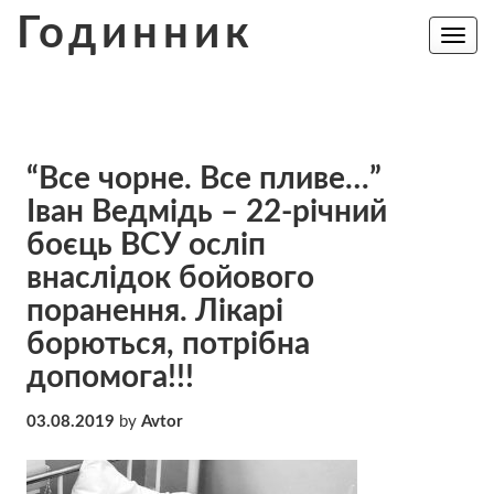
Skip
Годинник
to
Toggle
navig
content
“Все чорне. Все пливе…”
Іван Ведмідь – 22-річний
боєць ВСУ осліп
внаслідок бойового
поранення. Лікарі
борються, потрібна
допомога!!!
03.08.2019
by
Avtor