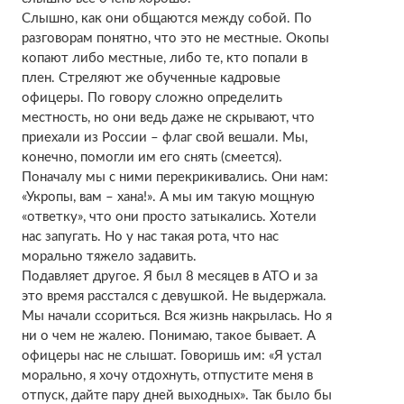
Слышно, как они общаются между собой. По
разговорам понятно, что это не местные. Окопы
копают либо местные, либо те, кто попали в
плен. Стреляют же обученные кадровые
офицеры. По говору сложно определить
местность, но они ведь даже не скрывают, что
приехали из России – флаг свой вешали. Мы,
конечно, помогли им его снять (смеется).
Поначалу мы с ними перекрикивались. Они нам:
«Укропы, вам – хана!». А мы им такую мощную
«ответку», что они просто затыкались. Хотели
нас запугать. Но у нас такая рота, что нас
морально тяжело задавить.
Подавляет другое. Я был 8 месяцев в АТО и за
это время расстался с девушкой. Не выдержала.
Мы начали ссориться. Вся жизнь накрылась. Но я
ни о чем не жалею. Понимаю, такое бывает. А
офицеры нас не слышат. Говоришь им: «Я устал
морально, я хочу отдохнуть, отпустите меня в
отпуск, дайте пару дней выходных». Так было бы