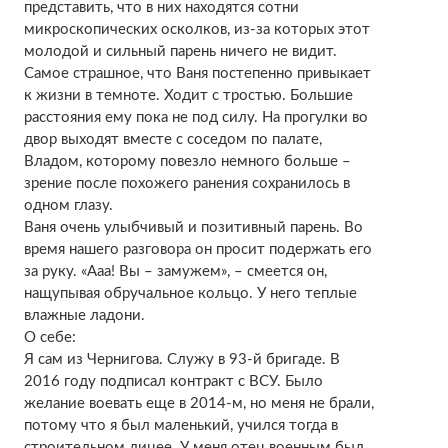
представить, что в них находятся сотни
микроскопических осколков, из-за которых этот
молодой и сильный парень ничего не видит.
Самое страшное, что Ваня постепенно привыкает
к жизни в темноте. Ходит с тростью. Большие
расстояния ему пока не под силу. На прогулки во
двор выходят вместе с соседом по палате,
Владом, которому повезло немного больше –
зрение после похожего ранения сохранилось в
одном глазу.
Ваня очень улыбчивый и позитивный парень. Во
время нашего разговора он просит подержать его
за руку. «Ааа! Вы – замужем», – смеется он,
нащупывая обручальное кольцо. У него теплые
влажные ладони.
О себе:
Я сам из Чернигова. Служу в 93-й бригаде. В
2016 году подписал контракт с ВСУ. Было
желание воевать еще в 2014-м, но меня не брали,
потому что я был маленький, учился тогда в
строительном лицее. У меня отец военным был,