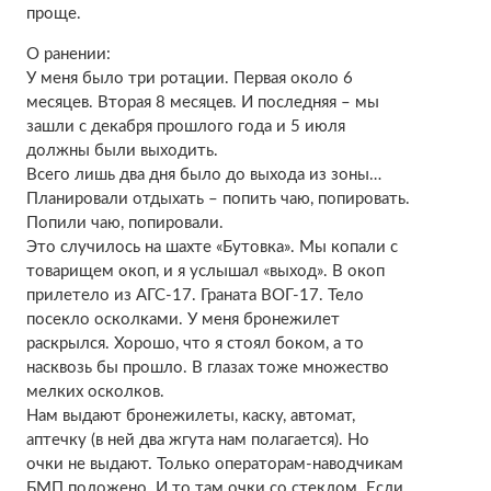
проще.
О ранении:
У меня было три ротации. Первая около 6
месяцев. Вторая 8 месяцев. И последняя – мы
зашли с декабря прошлого года и 5 июля
должны были выходить.
Всего лишь два дня было до выхода из зоны…
Планировали отдыхать – попить чаю, попировать.
Попили чаю, попировали.
Это случилось на шахте «Бутовка». Мы копали с
товарищем окоп, и я услышал «выход». В окоп
прилетело из АГС-17. Граната ВОГ-17. Тело
посекло осколками. У меня бронежилет
раскрылся. Хорошо, что я стоял боком, а то
насквозь бы прошло. В глазах тоже множество
мелких осколков.
Нам выдают бронежилеты, каску, автомат,
аптечку (в ней два жгута нам полагается). Но
очки не выдают. Только операторам-наводчикам
БМП положено. И то там очки со стеклом. Если