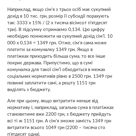
Наприклад, якщо сім’я з трьох осіб має сукупний
дохід в 10 тис. грн, розмір її субсидії порахують
так: 3333 х 15% / (2 х тисяча вісімсот п’ятдесят
три). В підсумку отримаємо 0,134. Цю цифру
необхідно помножити на сукупний дохід сім’ї. 10
000 х 0,134 = 1349 грн. Отже, сім’я сама може
платити за комуналку 1349 грн. Якщо в
платіжках приходить більша сума, то все інше
покриє держава. Припустимо, що в сумі
комуналка для такої сім’ї обходиться в межах
соціальних нормативів рівно в 2500 грн. 1349 грн
повинні заплатити самі, а решту 1151 грн
виділять з бюджету.
Але при цьому, якщо витратити менше від
нормативу і, наприклад, загальна сума в платіжках
становитиме вже 2200 грн, з бюджету прийдуть
всі ті ж 1151 грн. А сім’я зможе замість 1349 грн
витратити всього 1049 грн (2200 – тисяча сто
п’ятдесят одна).