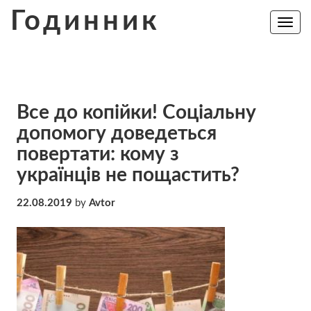
Skip
Годинник
to
Toggle
navig
content
Все до копійки! Соціальну
допомогу доведеться
повертати: кому з
українців не пощастить?
22.08.2019
by
Avtor