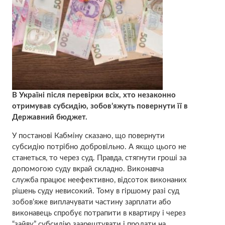
В Україні після перевірки всіх, хто незаконно
отримував субсидію, зобов’яжуть повернути її в
Державний бюджет.
У постанові Кабміну сказано, що повернути
субсидію потрібно добровільно. А якщо цього не
станеться, то через суд. Правда, стягнути гроші за
допомогою суду вкрай складно. Виконавча
служба працює неефективно, відсоток виконаних
рішень суду невисокий. Тому в гіршому разі суд
зобов’яже виплачувати частину зарплати або
виконавець спробує потрапити в квартиру і через
“зайву” субсидію заарештувати і продати на