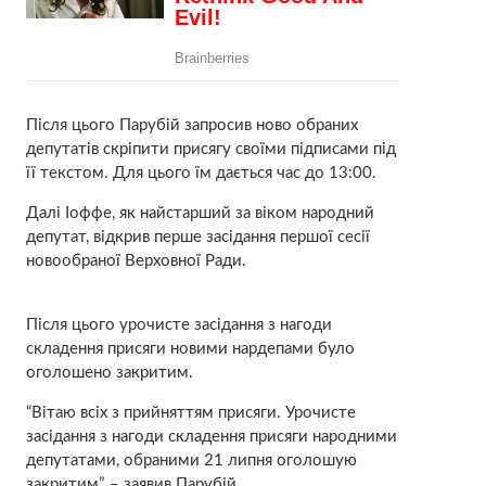
Після цього Парубій запросив ново обраних
депутатів скріпити присягу своїми підписами під
її текстом. Для цього їм дається час до 13:00.
Далі Іоффе, як найстарший за віком народний
депутат, відкрив перше засідання першої сесії
новообраної Верховної Ради.
Після цього урочисте засідання з нагоди
складення присяги новими нардепами було
оголошено закритим.
“Вітаю всіх з прийняттям присяги. Урочисте
засідання з нагоди складення присяги народними
депутатами, обраними 21 липня оголошую
закритим”, – заявив Парубій.