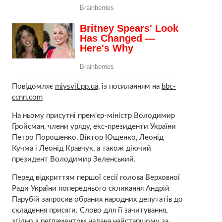
Повідомляє
miysvit.pp.ua
, із посиланням на
bbc-
ccnn.com
На ньому присутні прем’єр-міністр Володимир
Гройсман, члени уряду, екс-президенти України
Петро Порошенко, Віктор Ющенко, Леонід
Кучма і Леонід Кравчук, а також діючий
президент Володимир Зеленський.
Перед відкриттям першої сесії голова Верховної
Ради України попереднього скликання Андрій
Парубій запросив обраних народних депутатів до
складення присяги. Слово для її зачитування,
згідно з регламентом надана найстаршому за