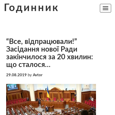
Skip
Годинник
to
Toggle
navig
content
“Все, відпрацювали!”
Засідання нової Ради
закінчилося за 20 хвилин:
що сталося…
29.08.2019
by
Avtor