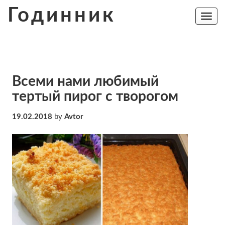
Skip
Годинник
to
Toggle
navig
content
Всеми нами любимый
тертый пирог с творогом
19.02.2018
by
Avtor