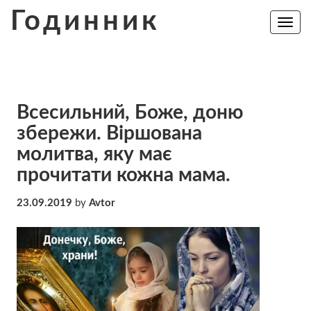
Skip
Годинник
to
Toggle
navig
content
Всесильний, Боже, доню
збережи. Віршована
молитва, яку має
прочитати кожна мама.
23.09.2019
by
Avtor