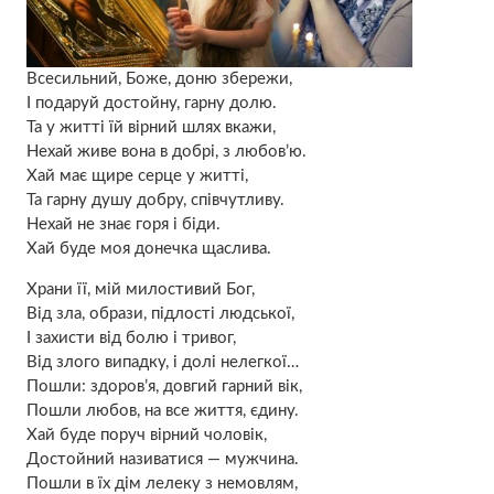
Всесильний, Боже, доню збережи,
І подаруй достойну, гарну долю.
Та у житті їй вірний шлях вкажи,
Нехай живе вона в добрі, з любов’ю.
Хай має щире серце у житті,
Та гарну душу добру, співчутливу.
Нехай не знає горя і біди.
Хай буде моя донечка щаслива.
Храни її, мій милостивий Бог,
Від зла, образи, підлості людської,
І захисти від болю і тривог,
Від злого випадку, і долі нелегкої…
Пошли: здоров’я, довгий гарний вік,
Пошли любов, на все життя, єдину.
Хай буде поруч вірний чоловік,
Достойний називатися — мужчина.
Пошли в їх дім лелеку з немовлям,