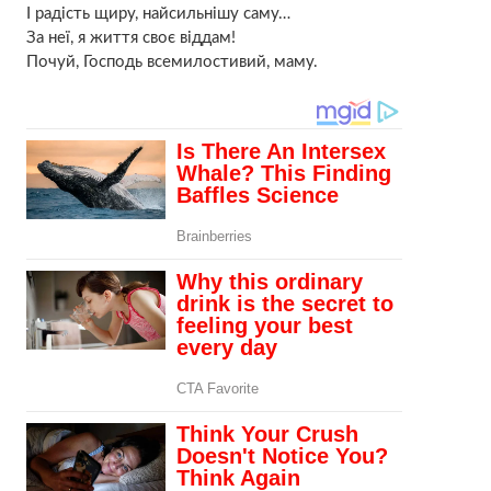
І радість щиру, найсильнішу саму…
За неї, я життя своє віддам!
Почуй, Господь всемилостивий, маму.