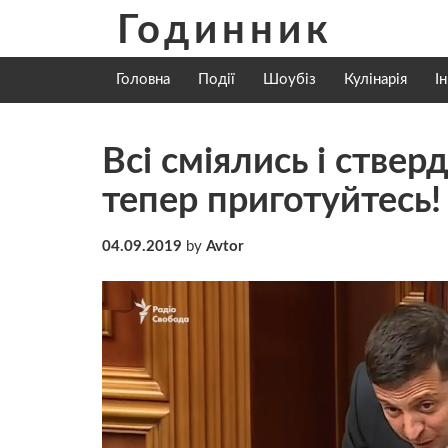
Skip
Годинник
to
content
Головна
Події
Шоубіз
Кулінарія
І
Всі сміялись і стве
тепер приготуйтесь!
04.09.2019
by
Avtor