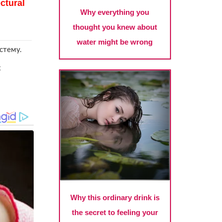
стему.
х