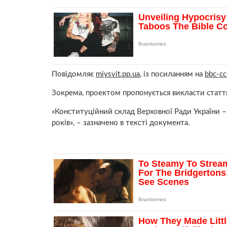
Повідомляє
miysvit.pp.ua
, із посиланням на
bbc-c
Зокрема, проектом пропонується викласти статтю
«Конституційний склад Верховної Ради України – 
років», – зазначено в тексті документа.