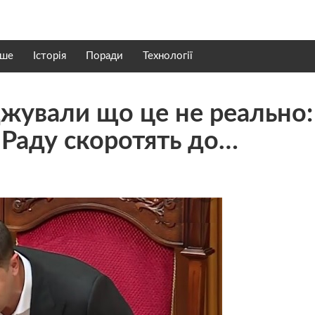
нше
Історія
Поради
Технології
рджували що це не реально:
 Раду скоротять до…