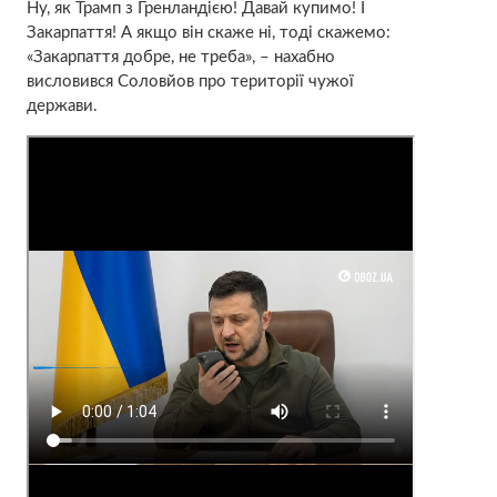
Ну, як Трамп з Гренландією! Давай купимо! І
Закарпаття! А якщо він скаже ні, тоді скажемо:
«Закарпаття добре, не треба», – нахабно
висловився Соловйов про території чужої
держави.