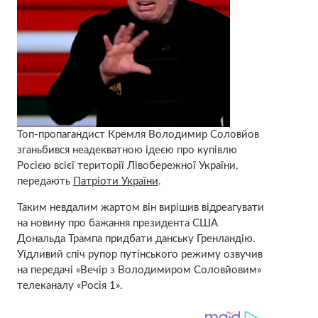
Топ-пропагандист Кремля Володимир Соловйов
зганьбився неадекватною ідеєю про купівлю
Росією всієї території Лівобережної України,
передають
Патріоти України
.
Таким невдалим жартом він вирішив відреагувати
на новину про бажання президента США
Дональда Трампа придбати данську Гренландію.
Уїдливий спіч рупор путінського режиму озвучив
на передачі «Вечір з Володимиром Соловйовим»
телеканалу «Росія 1».