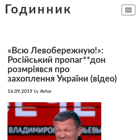
Skip
Годинник
to
Toggle
navig
content
«Всю Левобережную!»:
Російський пропаг**дон
розмріявся про
захоплення України (відео)
16.09.2019
by
Avtor